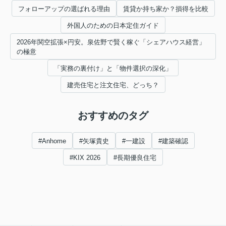
フォローアップの選ばれる理由
賃貸か持ち家か？損得を比較
外国人のための日本定住ガイド
2026年関空拡張×円安。泉佐野で賢く稼ぐ「シェアハウス経営」
の極意
「実務の裏付け」と「物件選択の深化」
建売住宅と注文住宅、どっち？
おすすめのタグ
#Anhome
#矢塚貴史
#一建設
#建築確認
#KIX 2026
#長期優良住宅