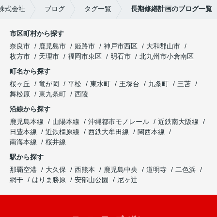
株式会社
ブログ
タグ一覧
長期修繕計画のブログ一覧
市区町村から探す
奈良市
鹿児島市
姫路市
神戸市西区
大和郡山市
枚方市
天理市
福岡市東区
明石市
北九州市小倉南区
町名から探す
桜ヶ丘
竜が岡
平松
東水町
王塚台
九条町
三苫
舞松原
東九条町
西陵
沿線から探す
鹿児島本線
山陽本線
沖縄都市モノレール
近鉄南大阪線
日豊本線
近鉄橿原線
西鉄大牟田線
関西本線
南海本線
桜井線
駅から探す
那覇空港
大久保
西熊本
鹿児島中央
道明寺
二色浜
網干
はりま勝原
安部山公園
尼ヶ辻