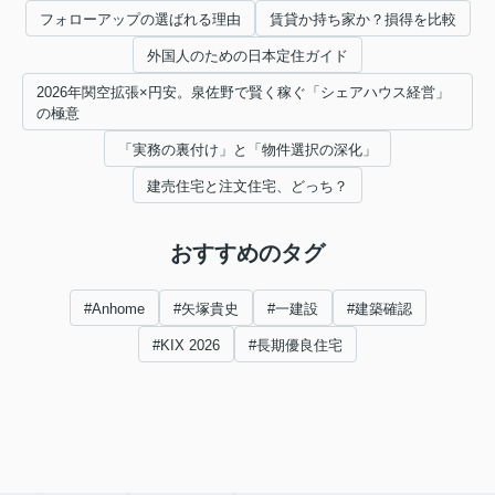
フォローアップの選ばれる理由
賃貸か持ち家か？損得を比較
外国人のための日本定住ガイド
2026年関空拡張×円安。泉佐野で賢く稼ぐ「シェアハウス経営」
の極意
「実務の裏付け」と「物件選択の深化」
建売住宅と注文住宅、どっち？
おすすめのタグ
#Anhome
#矢塚貴史
#一建設
#建築確認
#KIX 2026
#長期優良住宅