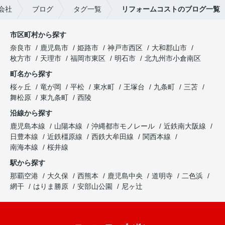
会社
ブログ
タグ一覧
リフォームコストのブログ一覧
市区町村から探す
奈良市
鹿児島市
姫路市
神戸市西区
大和郡山市
枚方市
天理市
福岡市東区
明石市
北九州市小倉南区
町名から探す
桜ヶ丘
竜が岡
平松
東水町
王塚台
九条町
三苫
舞松原
東九条町
西陵
沿線から探す
鹿児島本線
山陽本線
沖縄都市モノレール
近鉄南大阪線
日豊本線
近鉄橿原線
西鉄大牟田線
関西本線
南海本線
桜井線
駅から探す
那覇空港
大久保
西熊本
鹿児島中央
道明寺
二色浜
網干
はりま勝原
安部山公園
尼ヶ辻