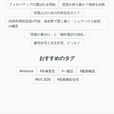
フォローアップの選ばれる理由
賃貸か持ち家か？損得を比較
外国人のための日本定住ガイド
2026年関空拡張×円安。泉佐野で賢く稼ぐ「シェアハウス経営」
の極意
「実務の裏付け」と「物件選択の深化」
建売住宅と注文住宅、どっち？
おすすめのタグ
#Anhome
#矢塚貴史
#一建設
#建築確認
#KIX 2026
#長期優良住宅