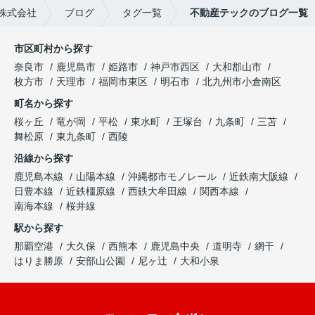
株式会社
ブログ
タグ一覧
不動産テックのブログ一覧
市区町村から探す
奈良市
鹿児島市
姫路市
神戸市西区
大和郡山市
枚方市
天理市
福岡市東区
明石市
北九州市小倉南区
町名から探す
桜ヶ丘
竜が岡
平松
東水町
王塚台
九条町
三苫
舞松原
東九条町
西陵
沿線から探す
鹿児島本線
山陽本線
沖縄都市モノレール
近鉄南大阪線
日豊本線
近鉄橿原線
西鉄大牟田線
関西本線
南海本線
桜井線
駅から探す
那覇空港
大久保
西熊本
鹿児島中央
道明寺
網干
はりま勝原
安部山公園
尼ヶ辻
大和小泉