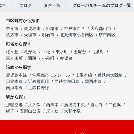
会社
ブログ
タグ一覧
グローバルチームのブログ一覧
市区町村から探す
奈良市
鹿児島市
姫路市
神戸市西区
大和郡山市
枚方市
天理市
明石市
北九州市小倉南区
堺市南区
町名から探す
桜ヶ丘
竜が岡
平松
東水町
王塚台
九条町
東九条町
西陵
小泉町
赤坂台
沿線から探す
鹿児島本線
沖縄都市モノレール
山陽本線
近鉄南大阪線
日豊本線
近鉄橿原線
西鉄大牟田線
関西本線
南海本線
近鉄長野線
駅から探す
那覇空港
大久保
西熊本
鹿児島中央
道明寺
二色浜
網干
安部山公園
尼ヶ辻
大和小泉