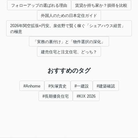
フォローアップの選ばれる理由
賃貸か持ち家か？損得を比較
外国人のための日本定住ガイド
2026年関空拡張×円安。泉佐野で賢く稼ぐ「シェアハウス経営」
の極意
「実務の裏付け」と「物件選択の深化」
建売住宅と注文住宅、どっち？
おすすめのタグ
#Anhome
#矢塚貴史
#一建設
#建築確認
#長期優良住宅
#KIX 2026