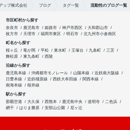
アップ株式会社
ブログ
タグ一覧
流動性のブログ一覧
市区町村から探す
奈良市
鹿児島市
姫路市
神戸市西区
大和郡山市
枚方市
天理市
福岡市東区
明石市
北九州市小倉南区
町名から探す
桜ヶ丘
竜が岡
平松
東水町
王塚台
九条町
三苫
舞松原
東九条町
西陵
沿線から探す
鹿児島本線
沖縄都市モノレール
山陽本線
近鉄南大阪線
日豊本線
近鉄橿原線
西鉄大牟田線
関西本線
南海本線
桜井線
駅から探す
那覇空港
大久保
西熊本
鹿児島中央
道明寺
二色浜
網干
はりま勝原
安部山公園
尼ヶ辻