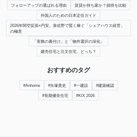
フォローアップの選ばれる理由
賃貸か持ち家か？損得を比較
外国人のための日本定住ガイド
2026年関空拡張×円安。泉佐野で賢く稼ぐ「シェアハウス経営」
の極意
「実務の裏付け」と「物件選択の深化」
建売住宅と注文住宅、どっち？
おすすめのタグ
#Anhome
#矢塚貴史
#一建設
#建築確認
#長期優良住宅
#KIX 2026