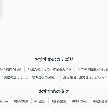
おすすめのカテゴリ
か？損得を比較
外国人のための日本定住ガイド
2026年関空拡張×
「実務の裏付け」と「物件選択の深化」
建売住宅と注文住宅、どっち？
おすすめのタグ
nhome
#矢塚貴史
#一建設
#建築確認
#KIX 2026
#長期優良