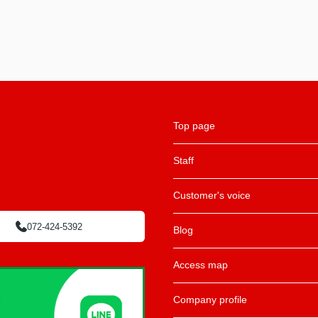
Top page
Staff
Customer's voice
072-424-5392
Blog
Access map
Company profile