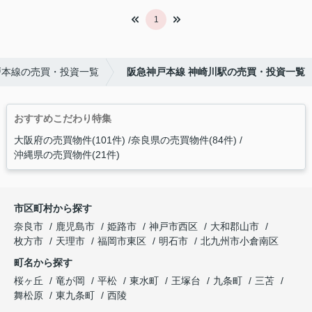
1
戸本線の売買・投資一覧
阪急神戸本線 神崎川駅の売買・投資一覧
おすすめこだわり特集
大阪府の売買物件(101件)
奈良県の売買物件(84件)
沖縄県の売買物件(21件)
市区町村から探す
奈良市
鹿児島市
姫路市
神戸市西区
大和郡山市
枚方市
天理市
福岡市東区
明石市
北九州市小倉南区
町名から探す
桜ヶ丘
竜が岡
平松
東水町
王塚台
九条町
三苫
舞松原
東九条町
西陵