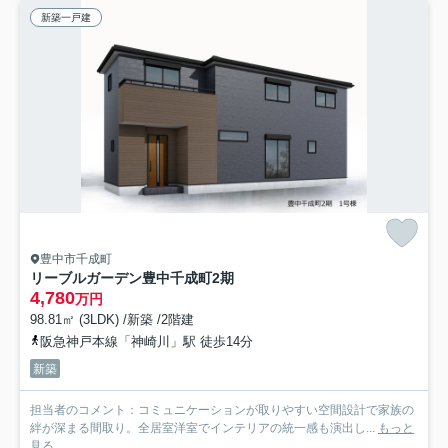
新築一戸建
豊中市千成町
リーブルガーデン豊中千成町2期
4,780
万円
98.81㎡ (3LDK) /新築 /2階建
阪急神戸本線「神崎川」駅 徒歩14分
新築
担当者のコメント：コミュニケーションが取りやすい空間設計で家族の
絆が深まる間取り。全居室洋室でインテリアの統一感も演出し...
もっと
見る