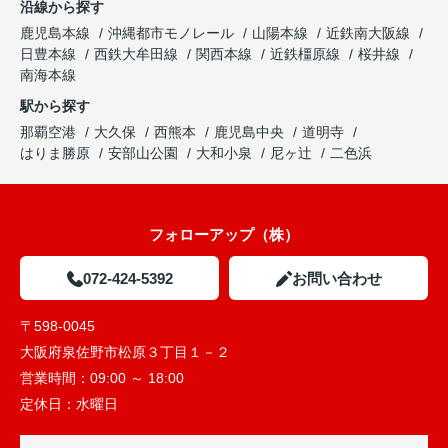
沿線から探す
鹿児島本線
沖縄都市モノレール
山陽本線
近鉄南大阪線
日豊本線
西鉄大牟田線
関西本線
近鉄橿原線
桜井線
南海本線
駅から探す
那覇空港
大久保
西熊本
鹿児島中央
道明寺
はりま勝原
安部山公園
大和小泉
尼ヶ辻
二色浜
フォローアップ（株）
072-424-5392
お問い合わせ
〒598-0045
大阪府泉佐野市松原３丁目１－２
営業時間：
09:00 ～ 18:00
定休日：
水曜日