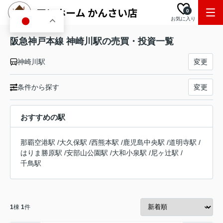
0
お気に入り
JA
阪急神戸本線 神崎川駅の売買・投資一覧
神崎川駅
変更
条件から探す
変更
おすすめの駅
那覇空港駅
/
大久保駅
/
西熊本駅
/
鹿児島中央駅
/
道明寺駅
/
はりま勝原駅
/
安部山公園駅
/
大和小泉駅
/
尼ヶ辻駅
/
千鳥駅
1
棟
1
件