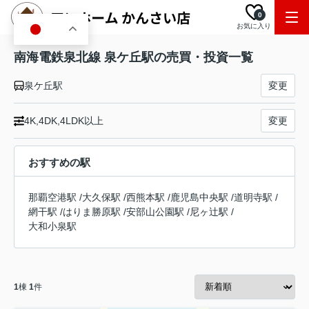
0
お気に入り
JA
南海電鉄泉北線 泉ケ丘駅の売買・投資一覧
泉ケ丘駅
変更
4K,4DK,4LDK以上
変更
おすすめの駅
那覇空港駅
/
大久保駅
/
西熊本駅
/
鹿児島中央駅
/
道明寺駅
/
網干駅
/
はりま勝原駅
/
安部山公園駅
/
尼ヶ辻駅
/
大和小泉駅
1
棟
1
件