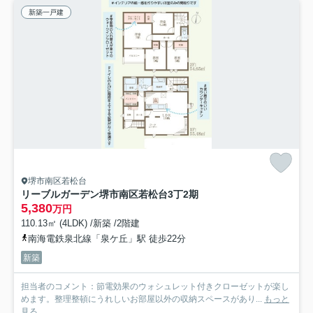
新築一戸建
堺市南区若松台
リーブルガーデン堺市南区若松台3丁2期
5,380
万円
110.13㎡ (4LDK) /新築 /2階建
南海電鉄泉北線「泉ケ丘」駅 徒歩22分
新築
担当者のコメント：節電効果のウォシュレット付きクローゼットが楽し
めます。整理整頓にうれしいお部屋以外の収納スペースがあり...
もっと
見る