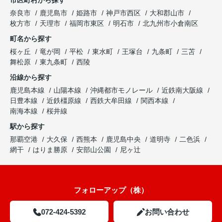
市区町村から探す
奈良市
鹿児島市
姫路市
神戸市西区
大和郡山市
枚方市
天理市
福岡市東区
明石市
北九州市小倉南区
町名から探す
桜ヶ丘
竜が岡
平松
東水町
王塚台
九条町
三苫
舞松原
東九条町
西陵
沿線から探す
鹿児島本線
山陽本線
沖縄都市モノレール
近鉄南大阪線
日豊本線
近鉄橿原線
西鉄大牟田線
関西本線
南海本線
桜井線
駅から探す
那覇空港
大久保
西熊本
鹿児島中央
道明寺
二色浜
網干
はりま勝原
安部山公園
尼ヶ辻
フォローアップ（株）
072-424-5392
お問い合わせ