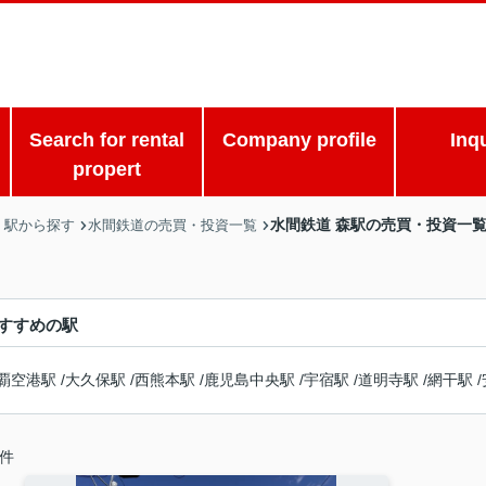
Search for rental
Company profile
Inq
propert
水間鉄道 森駅の売買・投資一
・駅から探す
水間鉄道の売買・投資一覧
すすめの駅
覇空港駅
/
大久保駅
/
西熊本駅
/
鹿児島中央駅
/
宇宿駅
/
道明寺駅
/
網干駅
/
件