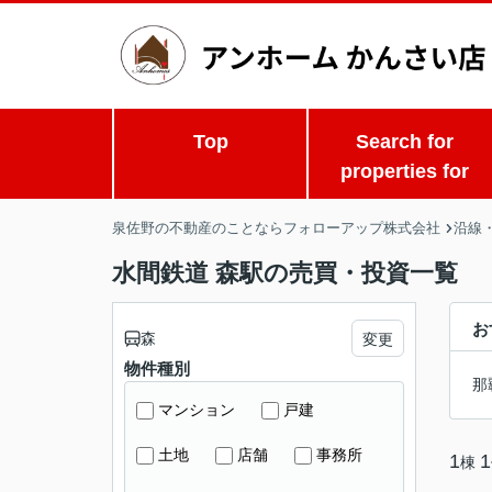
Top
Search for
properties for
泉佐野の不動産のことならフォローアップ株式会社
沿線
水間鉄道 森駅の売買・投資一覧
お
森
変更
物件種別
那
マンション
戸建
土地
店舗
事務所
1
1
棟