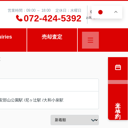
営業時間：09:00 ～ 18:00 定休日：水曜日
JA
0
072-424-5392
お気に入り
uiries
売却査定
覧
安部山公園駅
/
尼ヶ辻駅
/
大和小泉駅
来店予約