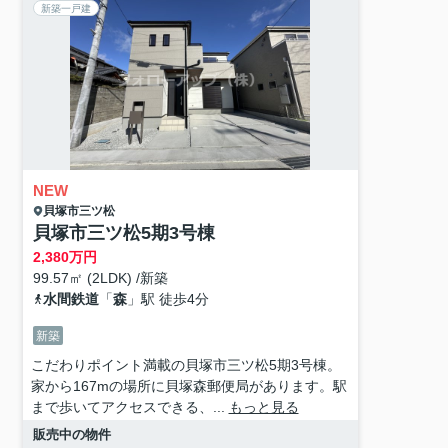
新築一戸建
NEW
貝塚市
三ツ松
貝塚市三ツ松5期3号棟
2,380
万円
99.57㎡ (2LDK) /新築
水間鉄道
「
森
」駅 徒歩4分
新築
こだわりポイント満載の貝塚市三ツ松5期3号棟。
家から167mの場所に貝塚森郵便局があります。駅
まで歩いてアクセスできる、...
もっと見る
販売中の物件