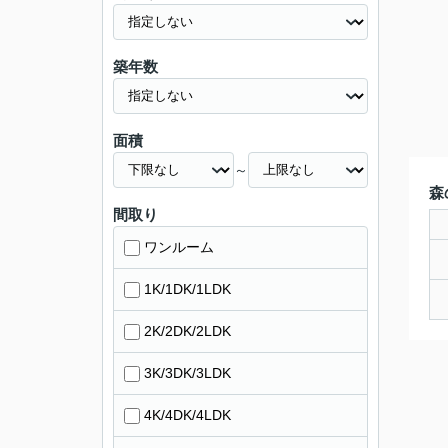
築年数
面積
～
森
間取り
ワンルーム
1K/1DK/1LDK
2K/2DK/2LDK
3K/3DK/3LDK
4K/4DK/4LDK