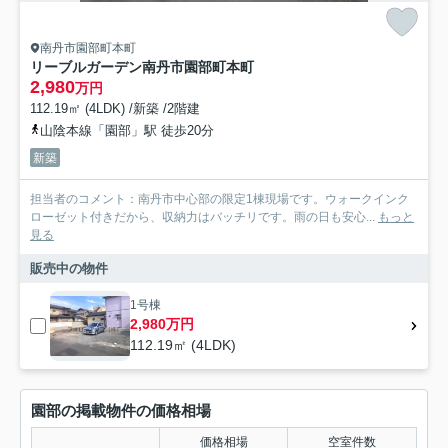
南丹市園部町本町
リーブルガーデン南丹市園部町本町
2,980
万円
112.19㎡ (4LDK) /新築 /2階建
山陰本線「園部」駅 徒歩20分
新築
担当者のコメント：南丹市中心部の限定1棟現場です。ウォークインク
ローゼット付きだから、収納力はバッチリです。雨の日も安心...
もっと
見る
販売中の物件
1号棟
2,980万円
112.19㎡ (4LDK)
園部の掲載物件の価格相場
価格相場
空室件数