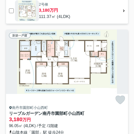
2号棟
3,180万円
111.37㎡ (4LDK)
新築一戸建
南丹市園部町小山西町
リーブルガーデン南丹市園部町小山西町
3,180
万円
96.05㎡ (4LDK) /予定 /1階建
山陰本線「園部」駅 徒歩24分