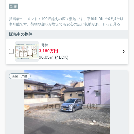
新築
担当者のコメント：100坪越えの広々敷地です。平屋4LDKで並列4台駐
車可能です。荷物や趣味が増えても安心の広い収納があ...
もっと見る
販売中の物件
1号棟
3,180万円
96.05㎡ (4LDK)
新築一戸建