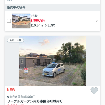
販売中の物件
1号棟
2,980万円
110.54㎡ (4LDK)
新築一戸建
NEW
南丹市園部町城南町
リーブルガーデン南丹市園部町城南町