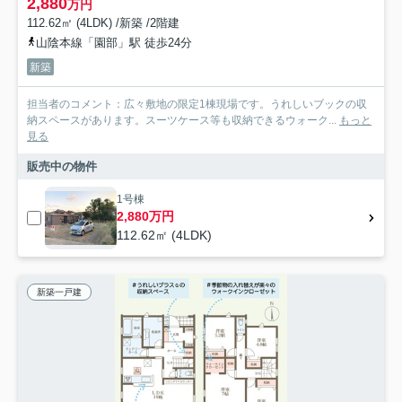
2,880
万円
112.62㎡ (4LDK) /新築 /2階建
山陰本線「園部」駅 徒歩24分
新築
担当者のコメント：広々敷地の限定1棟現場です。うれしいブックの収
納スペースがあります。スーツケース等も収納できるウォーク...
もっと
見る
販売中の物件
1号棟
2,880万円
112.62㎡ (4LDK)
新築一戸建