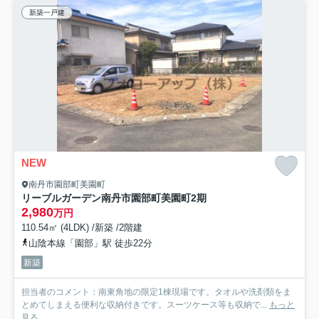
新築一戸建
NEW
南丹市園部町美園町
リーブルガーデン南丹市園部町美園町2期
2,980
万円
110.54㎡ (4LDK) /新築 /2階建
山陰本線「園部」駅 徒歩22分
新築
担当者のコメント：南東角地の限定1棟現場です。タオルや洗剤類をま
とめてしまえる便利な収納付きです。スーツケース等も収納で...
もっと
見る