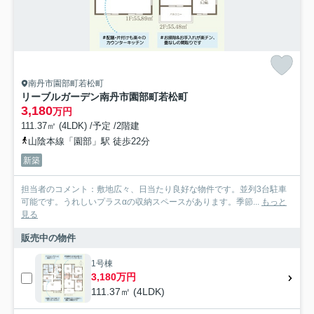
南丹市園部町若松町
リーブルガーデン南丹市園部町若松町
3,180
万円
111.37㎡ (4LDK) /予定 /2階建
山陰本線「園部」駅 徒歩22分
新築
担当者のコメント：敷地広々、日当たり良好な物件です。並列3台駐車
可能です。うれしいプラスαの収納スペースがあります。季節...
もっと
見る
販売中の物件
1号棟
3,180万円
111.37㎡ (4LDK)