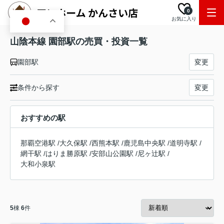
0
お気に入り
JA
山陰本線 園部駅の売買・投資一覧
園部駅
変更
条件から探す
変更
おすすめの駅
那覇空港駅
/
大久保駅
/
西熊本駅
/
鹿児島中央駅
/
道明寺駅
/
網干駅
/
はりま勝原駅
/
安部山公園駅
/
尼ヶ辻駅
/
大和小泉駅
5
棟
6
件