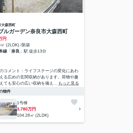
市
大森西町
ブルガーデン奈良市大森西町
万円
8㎡ (2LDK) /新築
本線
「
奈良
」駅 徒歩13分
のコメント：ライフステージの変化にあわ
える広めの玄関収納があります。荷物や趣
えても安心の広い収納を備え...
もっと見る
の物件
1号棟
3,780万円
104.28㎡ (2LDK)