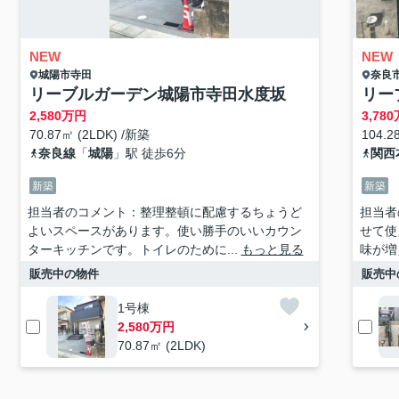
NEW
NEW
城陽市
寺田
奈良
リーブルガーデン城陽市寺田水度坂
リー
2,580
万円
3,780
70.87㎡ (2LDK) /新築
104.2
奈良線
「
城陽
」駅 徒歩6分
関西
新築
新築
担当者のコメント：整理整頓に配慮するちょうど
担当者
よいスペースがあります。使い勝手のいいカウン
せて使
ターキッチンです。トイレのために...
もっと見る
味が増
販売中の物件
販売中
1号棟
2,580万円
70.87㎡ (2LDK)