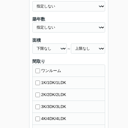
築年数
面積
～
間取り
ワンルーム
1K/1DK/1LDK
2K/2DK/2LDK
3K/3DK/3LDK
4K/4DK/4LDK