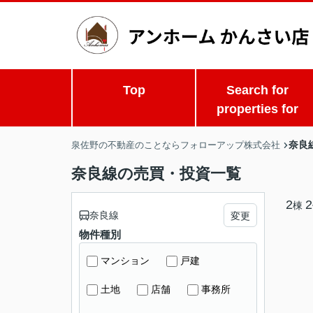
Top
Search for
properties for
奈良
泉佐野の不動産のことならフォローアップ株式会社
奈良線の売買・投資一覧
2
2
棟
奈良線
変更
物件種別
マンション
戸建
土地
店舗
事務所