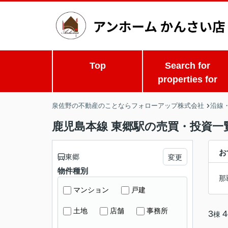
Top
Search for
properties for
泉佐野の不動産のことならフォローアップ株式会社
沿線
鹿児島本線 東郷駅の売買・投資一
お
東郷
変更
物件種別
那
マンション
戸建
土地
店舗
事務所
3
4
棟