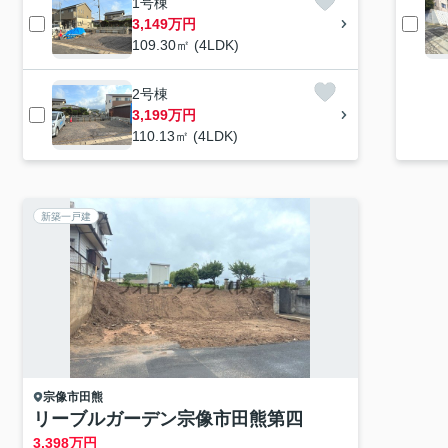
1号棟
3,149万円
109.30㎡ (4LDK)
2号棟
3,199万円
110.13㎡ (4LDK)
新築一戸建
宗像市
田熊
リーブルガーデン宗像市田熊第四
3,398
万円