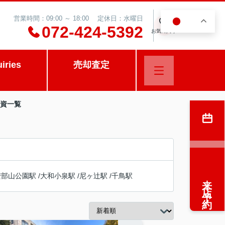
営業時間：09:00 ～ 18:00 定休日：水曜日
JA
0
072-424-5392
お気に入り
uiries
売却査定
投資一覧
安部山公園駅
/
大和小泉駅
/
尼ヶ辻駅
/
千鳥駅
来店予約