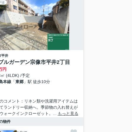
戸建
市
平井
ブルガーデン宗像市平井2丁目
万円
3㎡ (4LDK) /予定
島本線
「
東郷
」駅 徒歩10分
のコメント：リネン類や洗濯用アイテムは
てランドリー収納へ。季節物の入れ替えが
ウォークインクローゼット。...
もっと見る
の物件