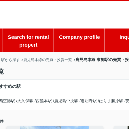
Search for rental
Company profile
Inq
propert
鹿児島本線 東郷駅の売買・
・駅から探す
鹿児島本線の売買・投資一覧
覧
すすめの駅
覇空港駅
/
大久保駅
/
西熊本駅
/
鹿児島中央駅
/
道明寺駅
/
はりま勝原駅
/
件