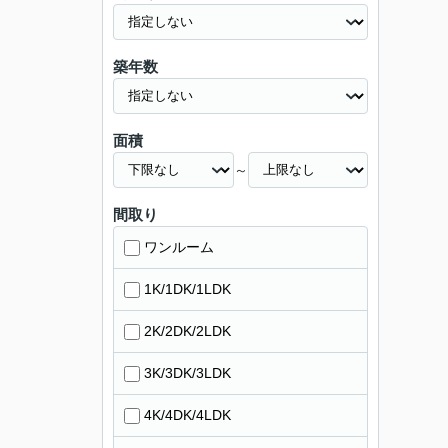
築年数
面積
～
間取り
ワンルーム
1K/1DK/1LDK
2K/2DK/2LDK
3K/3DK/3LDK
4K/4DK/4LDK