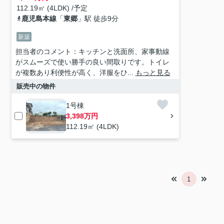
112.19㎡ (4LDK) /予定
鹿児島本線
「
東郷
」駅 徒歩9分
新築
担当者のコメント：キッチンと洗面所、家事動線
がスムーズで使い勝手の良い間取りです。トイレ
が複数あり利便性が高く、洋服をひ...
もっと見る
販売中の物件
1号棟
3,398万円
112.19㎡ (4LDK)
1