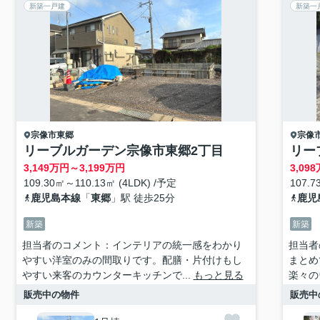
新築一戸建
新築一
宗像市
東郷
宗像
リーブルガーデン宗像市東郷2丁目
リー
3,149
万円～
3,199
万円
3,098
109.30㎡～110.13㎡ (4LDK) /予定
107.7
鹿児島本線
「
東郷
」駅 徒歩25分
鹿児
新築
新築
担当者のコメント：インテリアの統一感をわかり
担当者
やすい洋室のみの間取りです。配膳・片付けもし
まとめ
やすい来客のカウンターキッチンで...
もっと見る
楽々の
販売中の物件
販売中