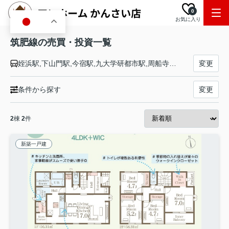
0
お気に入り
JA
筑肥線の売買・投資一覧
姪浜駅,下山門駅,今宿駅,九大学研都市駅,周船寺駅,波多江駅,糸島高校前駅,筑前前原駅,美咲が丘駅,加布里駅,一貴山駅,筑前深江駅,大入駅,福吉駅,鹿家駅,浜崎駅,虹ノ松原駅,東唐津駅,和多田駅,唐津駅,鬼塚駅,山本駅,肥前久保駅,西相知駅,佐里駅,駒鳴駅,大川野駅,肥前長野駅,桃川駅,金石原駅,上伊万里駅,伊万里駅
変更
条件から探す
変更
2
棟
2
件
新築一戸建