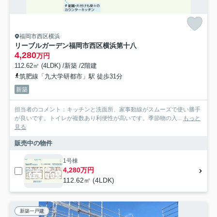
福岡市西区横浜
リーブルガーデン福岡市西区横浜第十八
4,280
万円
112.62㎡ (4LDK) /新築 /2階建
筑肥線「九大学研都市」駅 徒歩31分
新築
担当者のコメント：キッチンと洗面所、家事動線がスムーズで使い勝手
が良いです。トイレが複数あり利便性が高いです。季節物の入...
もっと
見る
販売中の物件
1号棟
4,280万円
112.62㎡ (4LDK)
新築一戸建