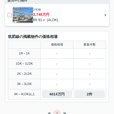
販売中の物件
3号棟
3,748万円
89.91㎡ (4LDK)
筑肥線の掲載物件の価格相場
価格相場
募集件数
-
-
1R～1K
-
-
1DK～1LDK
-
-
2K～2LDK
-
-
3K～3LDK
4014万円
2件
4K～4LDK以上
1