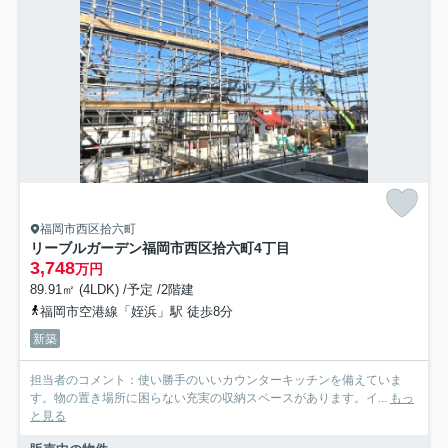
福岡市西区拾六町
リーブルガーデン福岡市西区拾六町4丁目
3,748
万円
89.91㎡ (4LDK) /予定 /2階建
福岡市空港線「姪浜」駅 徒歩8分
新築
担当者のコメント：使い勝手のいいカウンターキッチンを備えていま
す。物の置き場所に困らない充実の収納スペースがあります。イ...
もっ
と見る