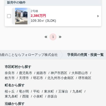
販売中の物件
2号棟
2,380万円
109.30㎡ (3LDK)
1
動産のことならフォローアップ株式会社
字長田の売買・投資一覧
市区町村から探す
奈良市
鹿児島市
姫路市
神戸市西区
大和郡山市
枚方市
天理市
明石市
北九州市小倉南区
堺市南区
町名から探す
桜ヶ丘
竜が岡
平松
東水町
王塚台
九条町
東九条町
西陵
小泉町
赤坂台
沿線から探す