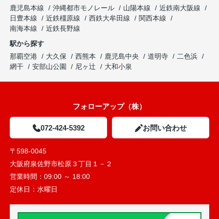
鹿児島本線
沖縄都市モノレール
山陽本線
近鉄南大阪線
日豊本線
近鉄橿原線
西鉄大牟田線
関西本線
南海本線
近鉄長野線
駅から探す
那覇空港
大久保
西熊本
鹿児島中央
道明寺
二色浜
網干
安部山公園
尼ヶ辻
大和小泉
フォローアップ（株）
072-424-5392
お問い合わせ
〒598-0045
大阪府泉佐野市松原３丁目１－２
営業時間：
09:00 ～ 18:00
定休日：
水曜日