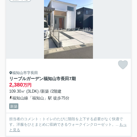
福知山市字長田
リーブルガーデン福知山市長田7期
2,380
万円
109.30㎡ (3LDK) /新築 /2階建
福知山線「福知山」駅 徒歩75分
新築
担当者のコメント：トイレのたびに階段を上下する必要がなく快適で
す。洋服をひとまとめに収納できるウォークインクローゼット。...
もっ
と見る