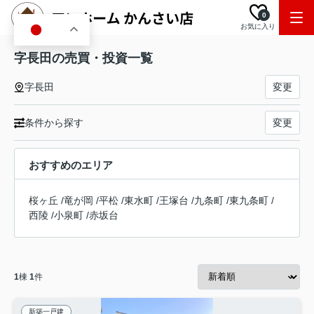
0
お気に入り
JA
字長田の売買・投資一覧
字長田
変更
条件から探す
変更
おすすめのエリア
桜ヶ丘
/
竜が岡
/
平松
/
東水町
/
王塚台
/
九条町
/
東九条町
/
西陵
/
小泉町
/
赤坂台
1
棟
1
件
新築一戸建