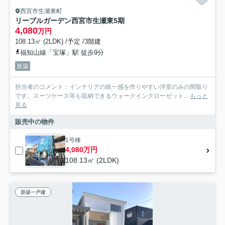
西宮市生瀬東町
リーブルガーデン西宮市生瀬東5期
4,080
万円
108.13㎡ (2LDK) /予定 /3階建
福知山線「宝塚」駅 徒歩9分
新築
担当者のコメント：インテリアの統一感を作りやすい洋室のみの間取り
です。スーツケース等も収納できるウォークインクローゼット...
もっと
見る
販売中の物件
1号棟
4,080万円
108.13㎡ (2LDK)
新築一戸建