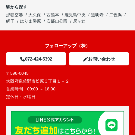
駅から探す
那覇空港
大久保
西熊本
鹿児島中央
道明寺
二色浜
網干
はりま勝原
安部山公園
尼ヶ辻
フォローアップ（株）
072-424-5392
お問い合わせ
〒598-0045
大阪府泉佐野市松原３丁目１－２
営業時間：
09:00 ～ 18:00
定休日：
水曜日