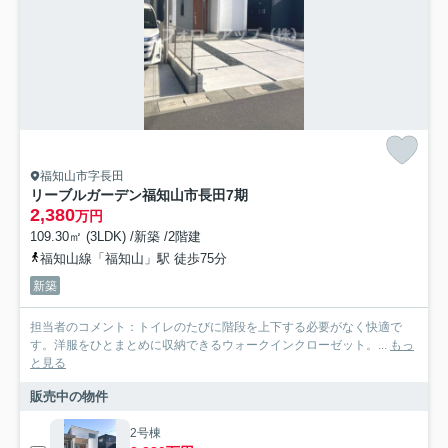
福知山市字長田
リーブルガーデン福知山市長田7期
2,380
万円
109.30㎡ (3LDK) /新築 /2階建
福知山線「福知山」駅 徒歩75分
新築
担当者のコメント：トイレのたびに階段を上下する必要がなく快適で
す。洋服をひとまとめに収納できるウォークインクローゼット。...
もっ
と見る
販売中の物件
2号棟