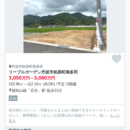
丹波市柏原町南多田
リーブルガーデン丹波市柏原町南多田
3,050
3,080
万円～
万円
110.96㎡～112.19㎡ (4LDK) /予定 /2階建
福知山線「石生」駅 徒歩21分
新築
担当者のコメント：洋服をひとまとめに収納できるウォークインクロー
ゼット。整理整頓にうれしいお部屋以外の収納スペース。使い...
もっと
見る