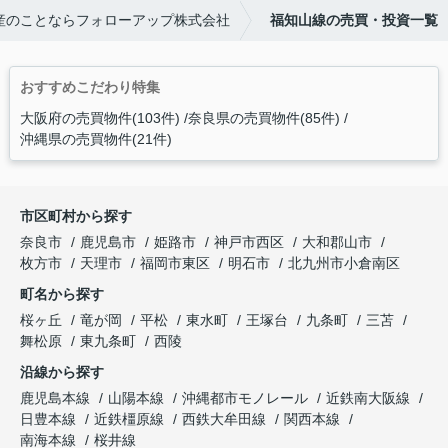
産のことならフォローアップ株式会社
福知山線の売買・投資一覧
おすすめこだわり特集
大阪府の売買物件(103件)
奈良県の売買物件(85件)
沖縄県の売買物件(21件)
市区町村から探す
奈良市
鹿児島市
姫路市
神戸市西区
大和郡山市
枚方市
天理市
福岡市東区
明石市
北九州市小倉南区
町名から探す
桜ヶ丘
竜が岡
平松
東水町
王塚台
九条町
三苫
舞松原
東九条町
西陵
沿線から探す
鹿児島本線
山陽本線
沖縄都市モノレール
近鉄南大阪線
日豊本線
近鉄橿原線
西鉄大牟田線
関西本線
南海本線
桜井線