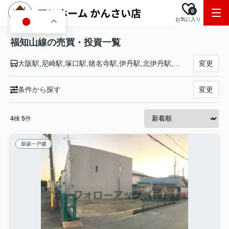
0
お気に入り
JA
福知山線の売買・投資一覧
大阪駅,尼崎駅,塚口駅,猪名寺駅,伊丹駅,北伊丹駅,川西池田駅,中山寺駅,宝塚駅,生瀬駅,西宮名塩駅,武田尾駅,道場駅,三田駅,新三田駅,広野駅,相野駅,藍本駅,草野駅,古市駅,南矢代駅,篠山口駅,丹波大山駅,下滝駅,谷川駅,柏原駅,石生駅,黒井駅,市島駅,丹波竹田駅,福知山駅
変更
条件から探す
変更
4
棟
5
件
新築一戸建