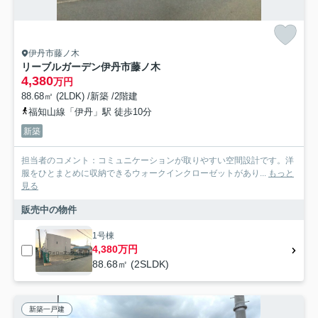
伊丹市藤ノ木
リーブルガーデン伊丹市藤ノ木
4,380
万円
88.68㎡ (2LDK) /新築 /2階建
福知山線「伊丹」駅 徒歩10分
新築
担当者のコメント：コミュニケーションが取りやすい空間設計です。洋
服をひとまとめに収納できるウォークインクローゼットがあり...
もっと
見る
販売中の物件
1号棟
4,380万円
88.68㎡ (2SLDK)
新築一戸建