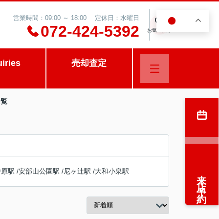
営業時間：09:00 ～ 18:00 定休日：水曜日
JA
0
072-424-5392
お気に入り
uiries
売却査定
一覧
勝原駅
/
安部山公園駅
/
尼ヶ辻駅
/
大和小泉駅
来店予約