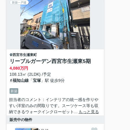
新築一戸建
西宮市
生瀬東町
リーブルガーデン西宮市生瀬東5期
4,080
万円
108.13㎡ (2LDK) /予定
福知山線
「
宝塚
」駅 徒歩9分
新築
担当者のコメント：インテリアの統一感を作りや
すい洋室のみの間取りです。スーツケース等も収
納できるウォークインクローゼット...
もっと見る
販売中の物件