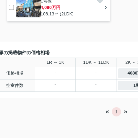
1号棟
4,080万円
108.13㎡ (2LDK)
塚の掲載物件の価格相場
1R ～ 1K
1DK ～ 1LDK
2K ～ 
-
-
価格相場
408
-
-
空室件数
1
1