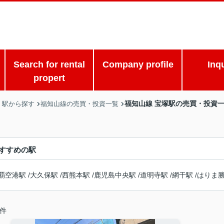
Search for rental
Company profile
Inq
propert
福知山線 宝塚駅の売買・投資
・駅から探す
福知山線の売買・投資一覧
すすめの駅
覇空港駅
/
大久保駅
/
西熊本駅
/
鹿児島中央駅
/
道明寺駅
/
網干駅
/
はりま
件