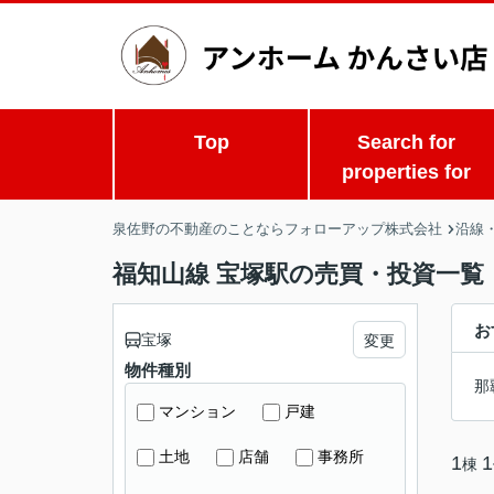
Top
Search for
properties for
泉佐野の不動産のことならフォローアップ株式会社
沿線
福知山線 宝塚駅の売買・投資一覧
お
宝塚
変更
物件種別
那
マンション
戸建
土地
店舗
事務所
1
1
棟