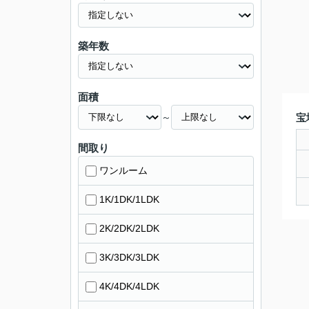
築年数
面積
～
宝
間取り
ワンルーム
1K/1DK/1LDK
2K/2DK/2LDK
3K/3DK/3LDK
4K/4DK/4LDK