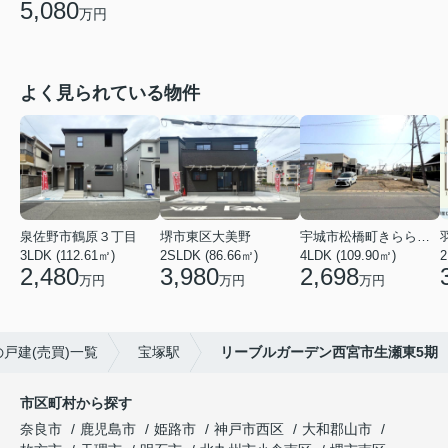
5,080
万円
よく見られている物件
泉佐野市鶴原３丁目
堺市東区大美野
宇城市松橋町きらら３丁目
3LDK (112.61㎡)
2SLDK (86.66㎡)
4LDK (109.90㎡)
2
2,480
3,980
2,698
万円
万円
万円
戸建(売買)一覧
宝塚駅
リーブルガーデン西宮市生瀬東5期
市区町村から探す
奈良市
鹿児島市
姫路市
神戸市西区
大和郡山市