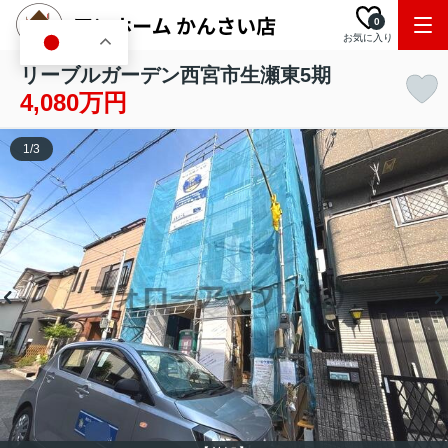
0
お気に入り
JA
リーブルガーデン西宮市生瀬東5期
4,080万円
1
/
3