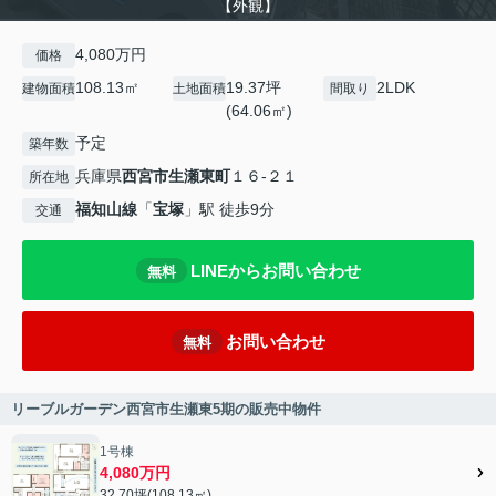
【外観】
4,080万円
価格
108.13㎡
19.37坪
2LDK
建物面積
土地面積
間取り
(64.06㎡)
予定
築年数
兵庫県
西宮市
生瀬東町
１６-２１
所在地
福知山線
「
宝塚
」駅 徒歩9分
交通
LINEからお問い合わせ
無料
お問い合わせ
無料
リーブルガーデン西宮市生瀬東5期の販売中物件
1号棟
4,080万円
32.70坪(108.13㎡)