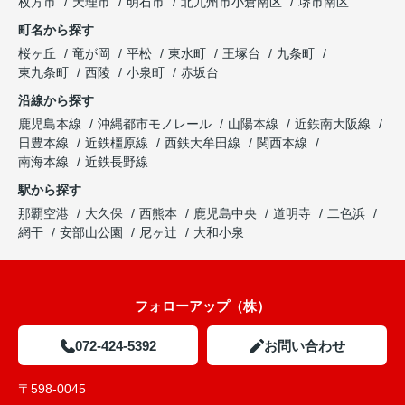
枚方市
天理市
明石市
北九州市小倉南区
堺市南区
町名から探す
桜ヶ丘
竜が岡
平松
東水町
王塚台
九条町
東九条町
西陵
小泉町
赤坂台
沿線から探す
鹿児島本線
沖縄都市モノレール
山陽本線
近鉄南大阪線
日豊本線
近鉄橿原線
西鉄大牟田線
関西本線
南海本線
近鉄長野線
駅から探す
那覇空港
大久保
西熊本
鹿児島中央
道明寺
二色浜
網干
安部山公園
尼ヶ辻
大和小泉
フォローアップ（株）
072-424-5392
お問い合わせ
〒598-0045