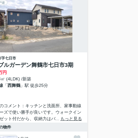
戸建
市
字七日市
ブルガーデン舞鶴市七日市3期
万円
8㎡ (4LDK) /新築
線
「
西舞鶴
」駅 徒歩25分
のコメント：キッチンと洗面所、家事動線
ーズで使い勝手が良いです。ウォークイン
ゼット付だから、収納力はバ...
もっと見る
の物件