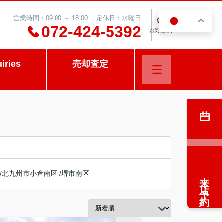
営業時間：09:00 ～ 18:00 定休日：水曜日
JA
0
072-424-5392
お気に入り
uiries
売却査定
/
北九州市小倉南区
/
堺市南区
来店予約