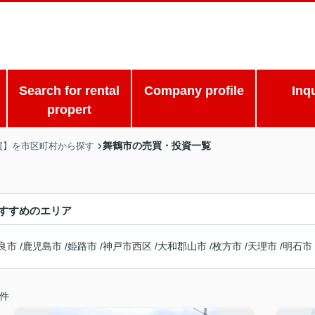
Search for rental
Company profile
Inq
propert
舞鶴市の売買・投資一覧
買】を市区町村から探す
すすめのエリア
良市
/
鹿児島市
/
姫路市
/
神戸市西区
/
大和郡山市
/
枚方市
/
天理市
/
明石市
件