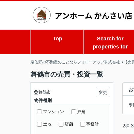
Top
Search for
properties for
泉佐野の不動産のことならフォローアップ株式会社
【売
舞鶴市の売買・投資一覧
お
舞鶴市
変更
物件種別
奈
マンション
戸建
土地
店舗
事務所
2
3
棟