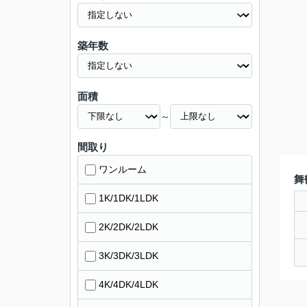
築年数
面積
～
間取り
ワンルーム
舞
1K/1DK/1LDK
2K/2DK/2LDK
3K/3DK/3LDK
4K/4DK/4LDK