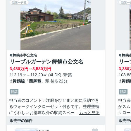
新築一戸建
新築一
舞鶴市
字公文名
舞鶴
リーブルガーデン舞鶴市公文名
リー
3,480
万円～
3,580
万円
3,380
112.19㎡～112.20㎡ (4LDK) /新築
108.8
舞鶴線
「
西舞鶴
」駅 徒歩22分
舞鶴
新築
新築
担当者のコメント：洋服をひとまとめに収納でき
担当者
るウォークインクローゼット付きです。整理整頓
がスム
にうれしいお部屋以外の収納スペー...
もっと見る
クロー
販売中の物件
販売中