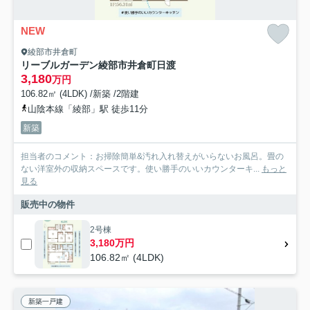
NEW
綾部市井倉町
リーブルガーデン綾部市井倉町日渡
3,180
万円
106.82㎡ (4LDK) /新築 /2階建
山陰本線「綾部」駅 徒歩11分
新築
担当者のコメント：お掃除簡単&汚れ入れ替えがいらないお風呂。畳の
ない洋室外の収納スペースです。使い勝手のいいカウンターキ...
もっと
見る
販売中の物件
2号棟
3,180万円
106.82㎡ (4LDK)
新築一戸建