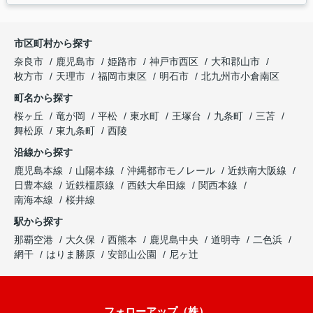
市区町村から探す
奈良市
鹿児島市
姫路市
神戸市西区
大和郡山市
枚方市
天理市
福岡市東区
明石市
北九州市小倉南区
町名から探す
桜ヶ丘
竜が岡
平松
東水町
王塚台
九条町
三苫
舞松原
東九条町
西陵
沿線から探す
鹿児島本線
山陽本線
沖縄都市モノレール
近鉄南大阪線
日豊本線
近鉄橿原線
西鉄大牟田線
関西本線
南海本線
桜井線
駅から探す
那覇空港
大久保
西熊本
鹿児島中央
道明寺
二色浜
網干
はりま勝原
安部山公園
尼ヶ辻
フォローアップ（株）