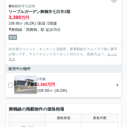
舞鶴市字七日市
リーブルガーデン舞鶴市七日市3期
3,380
万円
108.88㎡ (4LDK) /新築 /2階建
舞鶴線「西舞鶴」駅 徒歩25分
新築
担当者のコメント：キッチンと洗面所、家事動線がスムーズで使い勝手
が良いです。ウォークインクローゼット付だから、収納力はバ...
もっと
見る
販売中の物件
1号棟
3,380万円
108.88㎡ (4LDK)
舞鶴線の掲載物件の価格相場
価格相場
募集件数