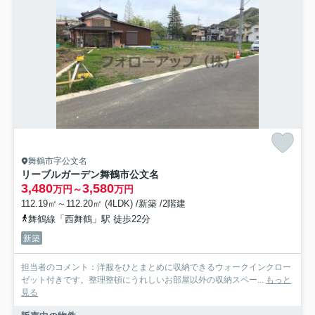
舞鶴市字公文名
リーブルガーデン舞鶴市公文名
3,480
3,580
万円～
万円
112.19㎡～112.20㎡ (4LDK) /新築 /2階建
舞鶴線「西舞鶴」駅 徒歩22分
新築
担当者のコメント：洋服をひとまとめに収納できるウォークインクロー
ゼット付きです。整理整頓にうれしいお部屋以外の収納スペー...
もっと
見る