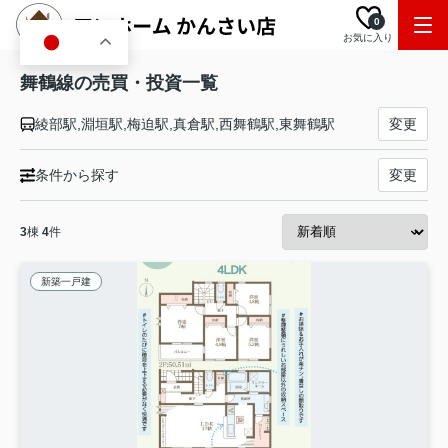
0
お気に入り
JA
舞鶴線の売買・投資一覧
綾部駅,淵垣駅,梅迫駅,真倉駅,西舞鶴駅,東舞鶴駅
変更
条件から探す
変更
3
棟
4
件
新築一戸建