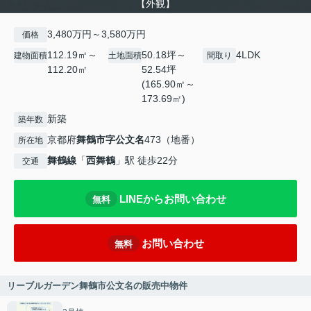
【外観】
3,480万円～3,580万円
価格
112.19㎡～
50.18坪～
4LDK
建物面積
土地面積
間取り
112.20㎡
52.54坪
(165.90㎡～
173.69㎡)
新築
築年数
京都府
舞鶴市
字公文名
473（地番）
所在地
舞鶴線
「
西舞鶴
」駅 徒歩22分
交通
LINEからお問い合わせ
無料
お問い合わせ
無料
リーブルガーデン舞鶴市公文名の販売中物件