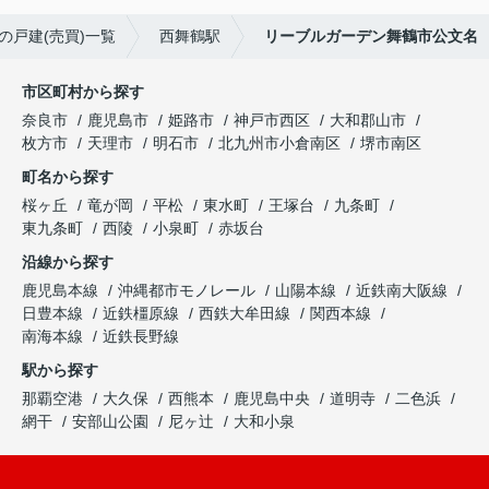
の戸建(売買)一覧
西舞鶴駅
リーブルガーデン舞鶴市公文名
市区町村から探す
奈良市
鹿児島市
姫路市
神戸市西区
大和郡山市
枚方市
天理市
明石市
北九州市小倉南区
堺市南区
町名から探す
桜ヶ丘
竜が岡
平松
東水町
王塚台
九条町
東九条町
西陵
小泉町
赤坂台
沿線から探す
鹿児島本線
沖縄都市モノレール
山陽本線
近鉄南大阪線
日豊本線
近鉄橿原線
西鉄大牟田線
関西本線
南海本線
近鉄長野線
駅から探す
那覇空港
大久保
西熊本
鹿児島中央
道明寺
二色浜
網干
安部山公園
尼ヶ辻
大和小泉