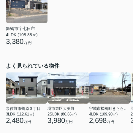
舞鶴市字七日市
4LDK (108.88㎡)
3,380
万円
よく見られている物件
泉佐野市鶴原３丁目
堺市東区大美野
宇城市松橋町きらら３丁目
3LDK (112.61㎡)
2SLDK (86.66㎡)
4LDK (109.90㎡)
2
2,480
3,980
2,698
万円
万円
万円