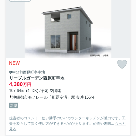
NEW
中頭郡西原町字幸地
リーブルガーデン西原町幸地
4,380
万円
107.64㎡ (4LDK) /予定 /2階建
沖縄都市モノレール「那覇空港」駅 徒歩156分
新築
担当者のコメント：使い勝手のいいカウンターキッチンが魅力です。工
夫を凝らして賢く使い方ができる和室があります。荷物や趣味...
もっと
見る