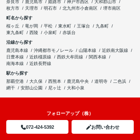
奈良市
鹿児島市
姫路市
神戸市西区
大和郡山市
枚方市
天理市
明石市
北九州市小倉南区
堺市南区
町名から探す
桜ヶ丘
竜が岡
平松
東水町
王塚台
九条町
東九条町
西陵
小泉町
赤坂台
沿線から探す
鹿児島本線
沖縄都市モノレール
山陽本線
近鉄南大阪線
日豊本線
近鉄橿原線
西鉄大牟田線
関西本線
南海本線
近鉄長野線
駅から探す
那覇空港
大久保
西熊本
鹿児島中央
道明寺
二色浜
網干
安部山公園
尼ヶ辻
大和小泉
フォローアップ（株）
072-424-5392
お問い合わせ