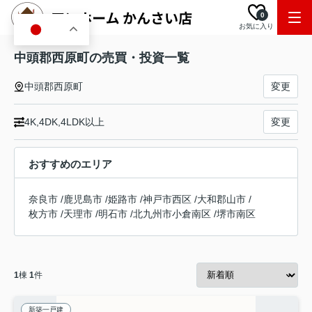
0
お気に入り
JA
中頭郡西原町の売買・投資一覧
中頭郡西原町
変更
4K,4DK,4LDK以上
変更
おすすめのエリア
奈良市
/
鹿児島市
/
姫路市
/
神戸市西区
/
大和郡山市
/
枚方市
/
天理市
/
明石市
/
北九州市小倉南区
/
堺市南区
1
棟
1
件
新築一戸建