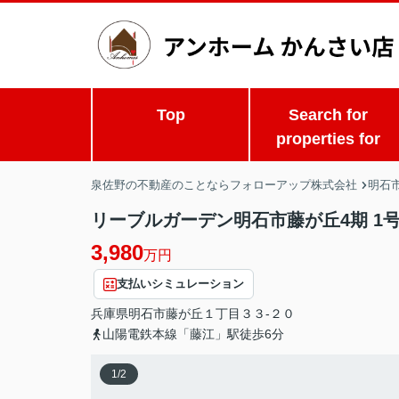
Top
Search for
properties for
泉佐野の不動産のことならフォローアップ株式会社
明石市
リーブルガーデン明石市藤が丘4期 1
3,980
万円
支払いシミュレーション
兵庫県
明石市
藤が丘
１丁目３３-２０
山陽電鉄本線「藤江」駅徒歩6分
1
/
2