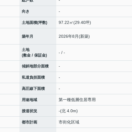
-
総戸数
-
向き
97.22㎡(29.40坪)
土地面積(坪数)
2026年8月(新築)
築年月
土地
- / -
(敷金 / 保証金)
-
傾斜地部分面積
-
私道負担面積
-
高圧線下面積
第一種低層住居専用
用途地域
-(北 4.0m)
接道状況
市街化区域
都市計画