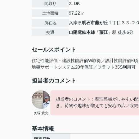
2LDK
間取り
97.22㎡
土地面積
兵庫県
明石市
藤が丘
１丁目３３-２
所在地
山陽電鉄本線
「
藤江
」駅 徒歩6分
交通
セールスポイント
住宅性能評価・建設性能評価W取得／設計性能評価6項
地盤サポートシステム20年保証／フラット35S利用可
担当者のコメント
担当者のコメント：整理整頓がしやすい配
き。荷物や趣味が増えても安心の広い収納
矢塚 貴史
基本情報