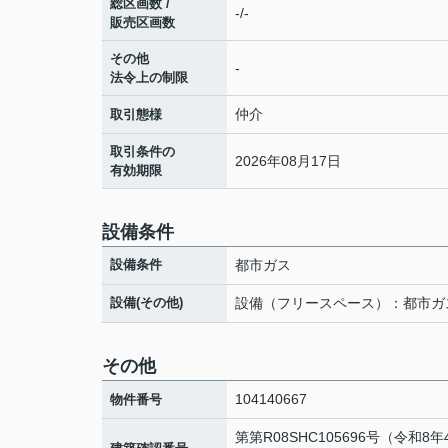
総区画数 /
-/-
販売区画数
その他
-
法令上の制限
仲介
取引態様
取引条件の
2026年08月17日
有効期限
設備条件
設備条件
都市ガス
設備(その他)
設備（フリースペース）：都市ガ
その他
104140667
物件番号
第第R08SHC105696号（令和8年