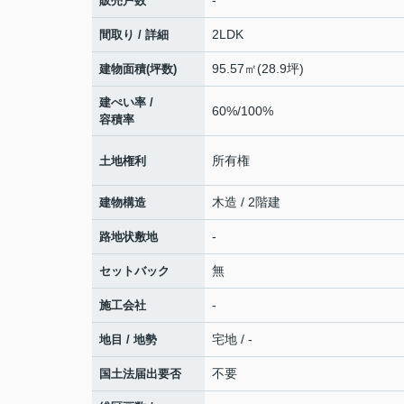
-
販売戸数
2LDK
間取り / 詳細
95.57㎡(28.9坪)
建物面積(坪数)
建ぺい率 /
60%/100%
容積率
所有権
土地権利
木造 / 2階建
建物構造
-
路地状敷地
無
セットバック
-
施工会社
宅地 / -
地目 / 地勢
不要
国土法届出要否