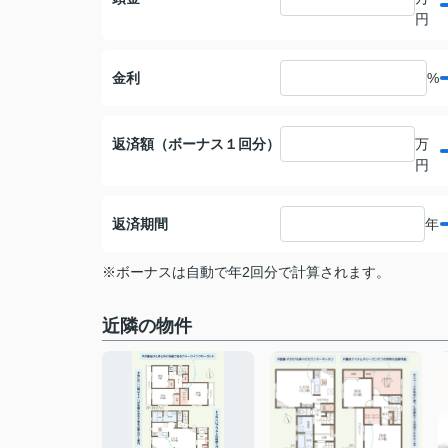
円
金利
%
返済額（ボーナス１回分）
万
円
返済期間
年
※ボーナスは自動で年2回分で計算されます。
近隣の物件