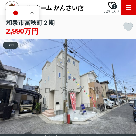
0
お気に入り
JA
和泉市冨秋町２期
2,990万円
1
/
22