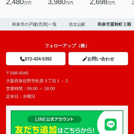
2,480
3,980
2,698
万円
万円
万円
和泉市の戸建(売買)一覧
信太山駅
和泉市冨秋町２期
フォローアップ（株）
072-424-5392
お問い合わせ
〒598-0045
大阪府泉佐野市松原３丁目１－２
営業時間：
09:00 ～ 18:00
定休日：
水曜日