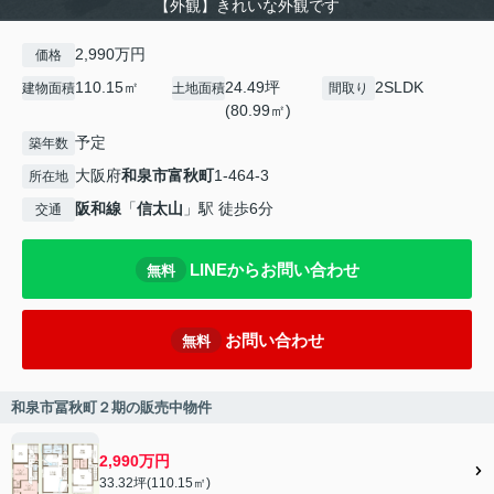
【外観】きれいな外観です
2,990万円
価格
110.15㎡
24.49坪
2SLDK
建物面積
土地面積
間取り
(80.99㎡)
予定
築年数
大阪府
和泉市
富秋町
1-464-3
所在地
阪和線
「
信太山
」駅 徒歩6分
交通
LINEからお問い合わせ
無料
お問い合わせ
無料
和泉市冨秋町２期の販売中物件
2,990万円
33.32坪(110.15㎡)