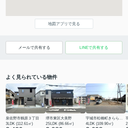
地図アプリで見る
メールで共有する
LINEで共有する
よく見られている物件
泉佐野市鶴原３丁目
堺市東区大美野
宇城市松橋町きらら３丁目
3LDK (112.61㎡)
2SLDK (86.66㎡)
4LDK (109.90㎡)
2