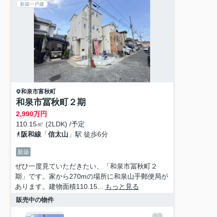
新築一戸建
和泉市
富秋町
和泉市冨秋町２期
2,990
万円
110.15㎡ (2LDK) /予定
阪和線
「
信太山
」駅 徒歩6分
新築
ぜひ一度見ていただきたい、「和泉市冨秋町２
期」です。家から270mの場所に和泉山手郵便局が
あります。建物面積110.15...
もっと見る
販売中の物件