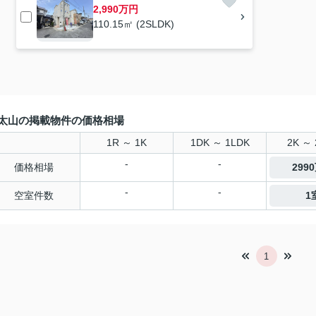
2,990万円
110.15㎡ (2SLDK)
太山の掲載物件の価格相場
1R ～ 1K
1DK ～ 1LDK
2K ～ 
-
-
価格相場
299
-
-
空室件数
1
1