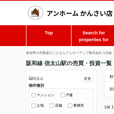
Top
Search for
properties for
泉佐野の不動産のことならフォローアップ株式会社
沿線
阪和線 信太山駅の売買・投資一覧
お
信太山
変更
物件種別
那
マンション
戸建
土地
店舗
事務所
1
1
棟