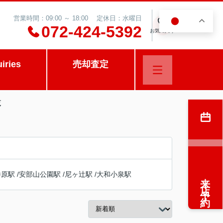
営業時間：09:00 ～ 18:00 定休日：水曜日
JA
0
072-424-5392
お気に入り
uiries
売却査定
覧
勝原駅
/
安部山公園駅
/
尼ヶ辻駅
/
大和小泉駅
来店予約