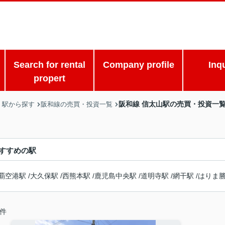
Search for rental
Company profile
Inq
propert
阪和線 信太山駅の売買・投資一
・駅から探す
阪和線の売買・投資一覧
すすめの駅
覇空港駅
/
大久保駅
/
西熊本駅
/
鹿児島中央駅
/
道明寺駅
/
網干駅
/
はりま
件