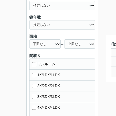
築年数
面積
～
信
間取り
ワンルーム
1K/1DK/1LDK
2K/2DK/2LDK
3K/3DK/3LDK
4K/4DK/4LDK