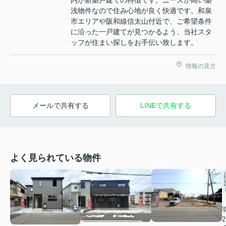
内が新築戸建ての特徴です。ニーズが高い築
浅物件なので住み心地が良く快適です。和泉
市エリアや阪和線信太山付近で、ご希望条件
に沿った一戸建てが見つかるよう、当社スタ
ッフが住まい探しをお手伝い致します。
情報の見方
メールで共有する
LINEで共有する
よく見られている物件
2