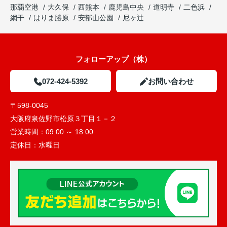
那覇空港
大久保
西熊本
鹿児島中央
道明寺
二色浜
網干
はりま勝原
安部山公園
尼ヶ辻
フォローアップ（株）
072-424-5392
お問い合わせ
〒598-0045
大阪府泉佐野市松原３丁目１－２
営業時間：
09:00 ～ 18:00
定休日：
水曜日