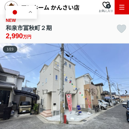
0
お気に入り
JA
NEW
和泉市冨秋町２期
2,990
万円
1
/
23