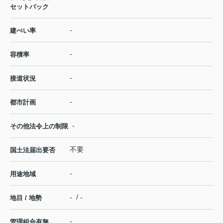
セットバック
-
建ぺい率
-
容積率
-
接道状況
-
都市計画
-
その他法令上の制限
不要
国土法届出要否
-
用途地域
- / -
地目 / 地勢
-
管理組合有無