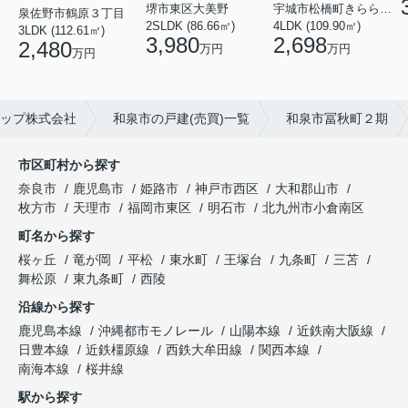
堺市東区大美野
宇城市松橋町きらら３丁目
泉佐野市鶴原３丁目
2SLDK (86.66㎡)
4LDK (109.90㎡)
3LDK (112.61㎡)
3,980
2,698
2,480
万円
万円
万円
ップ株式会社
和泉市の戸建(売買)一覧
和泉市冨秋町２期
市区町村から探す
奈良市
鹿児島市
姫路市
神戸市西区
大和郡山市
枚方市
天理市
福岡市東区
明石市
北九州市小倉南区
町名から探す
桜ヶ丘
竜が岡
平松
東水町
王塚台
九条町
三苫
舞松原
東九条町
西陵
沿線から探す
鹿児島本線
沖縄都市モノレール
山陽本線
近鉄南大阪線
日豊本線
近鉄橿原線
西鉄大牟田線
関西本線
南海本線
桜井線
駅から探す