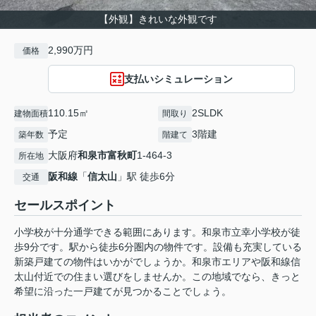
【外観】きれいな外観です
2,990万円
価格
支払いシミュレーション
110.15㎡
2SLDK
建物面積
間取り
予定
3階建
築年数
階建て
大阪府
和泉市
富秋町
1-464-3
所在地
阪和線
「
信太山
」駅 徒歩6分
交通
セールスポイント
小学校が十分通学できる範囲にあります。和泉市立幸小学校が徒
歩9分です。駅から徒歩6分圏内の物件です。設備も充実している
新築戸建ての物件はいかがでしょうか。和泉市エリアや阪和線信
太山付近での住まい選びをしませんか。この地域でなら、きっと
希望に沿った一戸建てが見つかることでしょう。