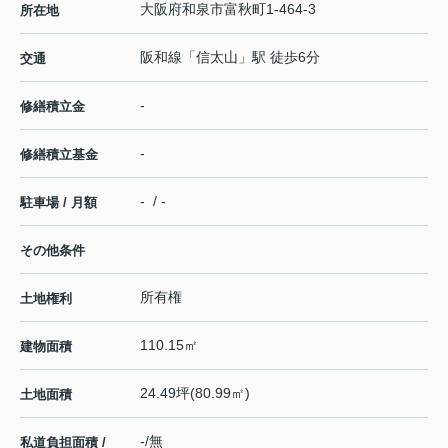
大阪府
和泉市
富秋町
1-464-3
所在地
阪和線
「
信太山
」駅 徒歩6分
交通
-
修繕積立金
-
修繕積立基金
- / -
駐車場 / 月額
その他条件
所有権
土地権利
110.15㎡
建物面積
24.49坪(80.99㎡)
土地面積
-/無
私道負担面積 /