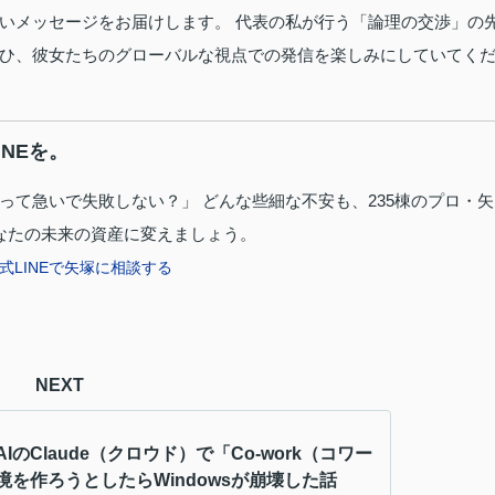
温かいメッセージをお届けします。 代表の私が行う「論理の交渉」の
ひ、彼女たちのグローバルな視点での発信を楽しみにしていてく
NEを。
って急いで失敗しない？」 どんな些細な不安も、235棟のプロ・矢
なたの未来の資産に変えましょう。
 公式LINEで矢塚に相談する
NEXT
IのClaude（クロウド）で「Co-work（コワー
境を作ろうとしたらWindowsが崩壊した話