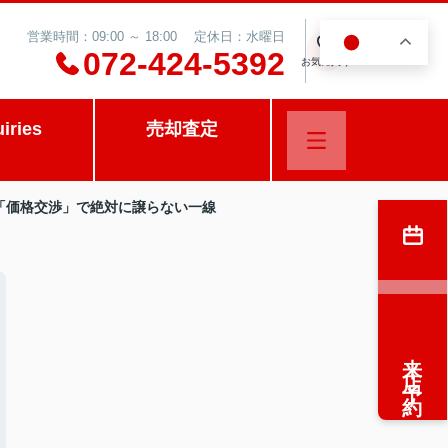
営業時間：09:00 ～ 18:00 定休日：水曜日
JA
0
072-424-5392
お気に入り
uiries
売却査定
の「価格交渉」で絶対に譲らない一線
来店予約