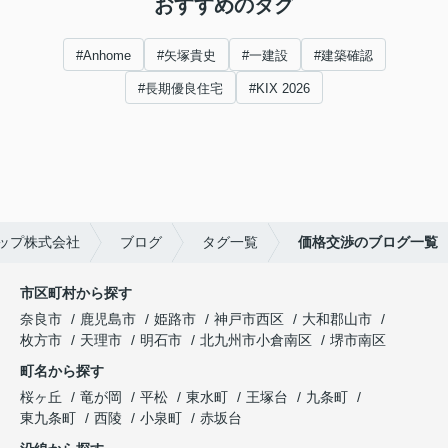
おすすめのタグ
#Anhome
#矢塚貴史
#一建設
#建築確認
#長期優良住宅
#KIX 2026
ップ株式会社
ブログ
タグ一覧
価格交渉のブログ一覧
市区町村から探す
奈良市
鹿児島市
姫路市
神戸市西区
大和郡山市
枚方市
天理市
明石市
北九州市小倉南区
堺市南区
町名から探す
桜ヶ丘
竜が岡
平松
東水町
王塚台
九条町
東九条町
西陵
小泉町
赤坂台