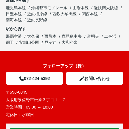
沿線から探す
鹿児島本線
沖縄都市モノレール
山陽本線
近鉄南大阪線
日豊本線
近鉄橿原線
西鉄大牟田線
関西本線
南海本線
近鉄長野線
駅から探す
那覇空港
大久保
西熊本
鹿児島中央
道明寺
二色浜
網干
安部山公園
尼ヶ辻
大和小泉
フォローアップ（株）
072-424-5392
お問い合わせ
〒598-0045
大阪府泉佐野市松原３丁目１－２
営業時間：
09:00 ～ 18:00
定休日：
水曜日