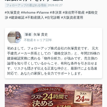
フォローアップの選ばれる理由
2026.02.27
#矢塚貴史
#Anhome
#Vianne
#本決算
#泉佐野不動産
#価格交
渉
#建築確認
#不動産購入
#住宅診断
#大阪資産運用
矢塚 貴史
筆者
不動産キャリア22年
初めまして。フォローアップ株式会社の矢塚貴史です。 元大
手建売メーカー所長としての「価格交渉力」と、年間235棟の
建築確認実務に携わる「物件分析力」が強みです。売主側の
論理を知り尽くしているからこそ、有利な条件を引き出せま
す。リスクも隠さず伝える正直な仲介と、最新ITによる迅速
対応で、あなたの家探しを全力でサポートします。