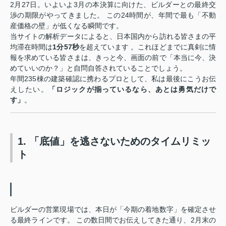
2月27日。いよいよ3月の本決算に向けた、ビルダーとの最終交
渉の期限がやってきました。 この24時間が、年間で最も「不動
産価格の壁」が低くなる瞬間です。
当サイトの解析データによると、日本国内から訪れる皆さまの平
均滞在時間は
1分57秒
を超えています
。これほどまでに真剣に情
報を求めている皆さまは、きっと今、画面の前で「本当に今、決
めていいのか？」と自問自答されていることでしょう。
年間235棟の建築確認に携わるプロとして、私は最後にこうお伝
えしたい。
「ロジックが揃っているなら、あとは勇気だけで
す」
。
1. 「底値」を逃さないためのタイムリミッ
ト
ビルダーの営業現場では、本日が「今期の着地数字」を確定させ
る最終ラインです。 この数日間でお伝えしてきた通り、2月末の