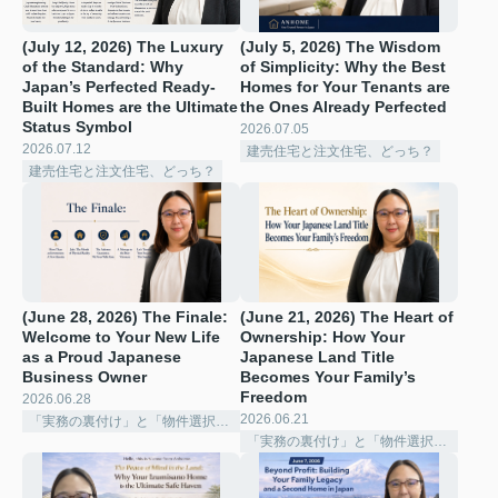
(July 12, 2026) The Luxury
(July 5, 2026) The Wisdom
of the Standard: Why
of Simplicity: Why the Best
Japan’s Perfected Ready-
Homes for Your Tenants are
Built Homes are the Ultimate
the Ones Already Perfected ️
Status Symbol
2026.07.05
2026.07.12
建売住宅と注文住宅、どっち？
建売住宅と注文住宅、どっち？
(June 28, 2026) The Finale:
(June 21, 2026) The Heart of
Welcome to Your New Life
Ownership: How Your
as a Proud Japanese
Japanese Land Title
Business Owner
Becomes Your Family’s
Freedom
2026.06.28
2026.06.21
「実務の裏付け」と「物件選択の深化」
「実務の裏付け」と「物件選択の深化」