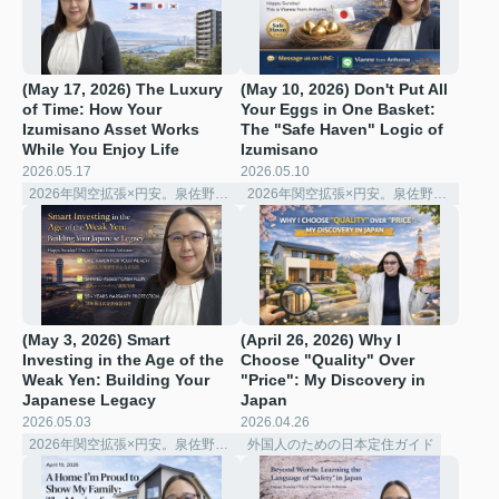
(May 17, 2026) The Luxury
(May 10, 2026) Don't Put All
of Time: How Your
Your Eggs in One Basket:
Izumisano Asset Works
The "Safe Haven" Logic of
While You Enjoy Life
Izumisano ️
2026.05.17
2026.05.10
2026年関空拡張×円安。泉佐野で賢く稼ぐ「シェアハウス経営」の極意
2026年関空拡張×円安。泉佐野で賢く稼ぐ「シェアハウス経営」の極意
(May 3, 2026) Smart
(April 26, 2026) Why I
Investing in the Age of the
Choose "Quality" Over
Weak Yen: Building Your
"Price": My Discovery in
Japanese Legacy
Japan
2026.05.03
2026.04.26
2026年関空拡張×円安。泉佐野で賢く稼ぐ「シェアハウス経営」の極意
外国人のための日本定住ガイド