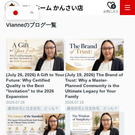
0
お気に入り
JA
Vianneのブログ一覧
(July 26, 2026) A Gift to Your
(July 19, 2026) The Brand of
Future: Why Certified
Trust: Why a Master-
Quality is the Best
Planned Community is the
"Invitation" to the 2026
Ultimate Legacy for Your
Expansion
Family
2026.07.26
2026.07.19
建売住宅と注文住宅、どっち？
建売住宅と注文住宅、どっち？