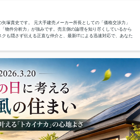
の矢塚貴史です。 元大手建売メーカー所長としての「価格交渉力」
る「物件分析力」が強みです。売主側の論理を知り尽くしているから
スクも隠さず伝える正直な仲介と、最新ITによる迅速対応で、あなた