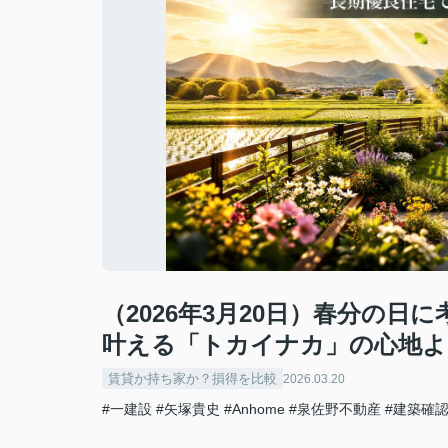
（2026年3月20日）春分の
叶える「トカイナカ」の心地よ
賃貸か持ち家か？損得を比較
2026.03.20
#一建設
#矢塚貴史
#Anhome
#泉佐野不動産
#建築確