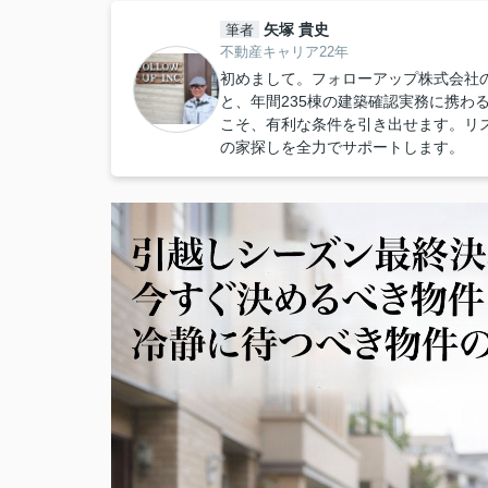
矢塚 貴史
筆者
不動産キャリア22年
初めまして。フォローアップ株式会社
と、年間235棟の建築確認実務に携わ
こそ、有利な条件を引き出せます。リ
の家探しを全力でサポートします。