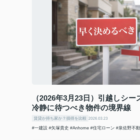
（2026年3月23日）引越し
冷静に待つべき物件の境界線
賃貸か持ち家か？損得を比較
2026.03.23
#一建設
#矢塚貴史
#Anhome
#住宅ローン
#泉佐野不