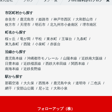
市区町村から探す
奈良市
鹿児島市
姫路市
神戸市西区
大和郡山市
枚方市
天理市
明石市
北九州市小倉南区
堺市南区
町名から探す
桜ヶ丘
竜が岡
平松
東水町
王塚台
九条町
東九条町
西陵
小泉町
赤坂台
沿線から探す
鹿児島本線
沖縄都市モノレール
山陽本線
近鉄南大阪線
日豊本線
近鉄橿原線
西鉄大牟田線
関西本線
南海本線
近鉄長野線
駅から探す
那覇空港
大久保
西熊本
鹿児島中央
道明寺
二色浜
網干
安部山公園
尼ヶ辻
大和小泉
フォローアップ（株）