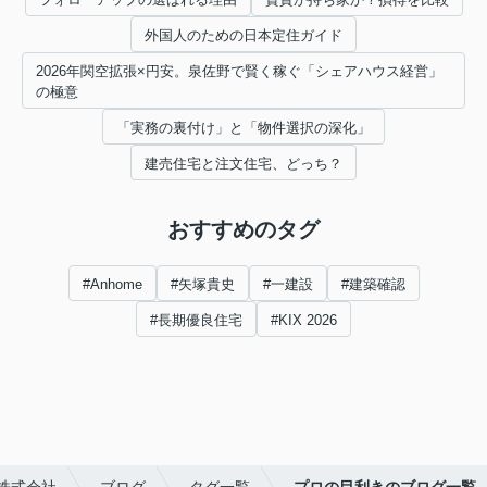
外国人のための日本定住ガイド
2026年関空拡張×円安。泉佐野で賢く稼ぐ「シェアハウス経営」
の極意
「実務の裏付け」と「物件選択の深化」
建売住宅と注文住宅、どっち？
おすすめのタグ
#Anhome
#矢塚貴史
#一建設
#建築確認
#長期優良住宅
#KIX 2026
株式会社
ブログ
タグ一覧
プロの目利きのブログ一覧