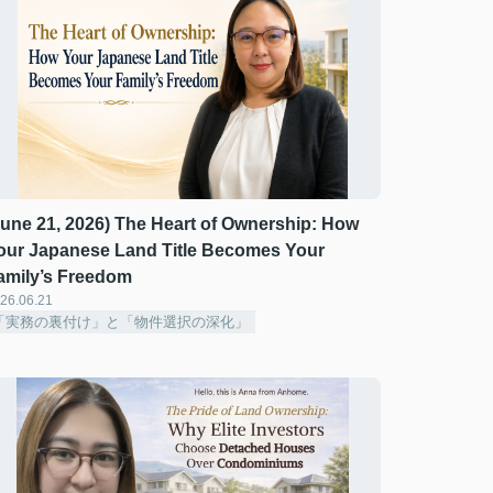
June 21, 2026) The Heart of Ownership: How
our Japanese Land Title Becomes Your
amily’s Freedom
26.06.21
「実務の裏付け」と「物件選択の深化」