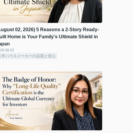
August 02, 2026) 5 Reasons a 2-Story Ready-
uilt Home is Your Family's Ultimate Shield in
apan
26.08.02
大手ハウスメーカーの品質と安心