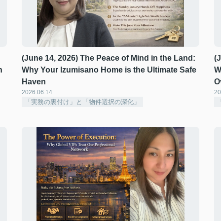
(June 14, 2026) The Peace of Mind in the Land:
(
n
Why Your Izumisano Home is the Ultimate Safe
W
Haven ️
O
2026.06.14
20
「実務の裏付け」と「物件選択の深化」