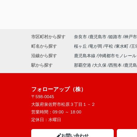
市区町村から探す
奈良市
鹿児島市
姫路市
神戸市
町名から探す
桜ヶ丘
竜が岡
平松
東水町
王
沿線から探す
鹿児島本線
沖縄都市モノレー
駅から探す
那覇空港
大久保
西熊本
鹿児島
フォローアップ（株）
〒598-0045
大阪府泉佐野市松原３丁目１－２
営業時間：
09:00 ～ 18:00
定休日：
水曜日
お問い合わせ