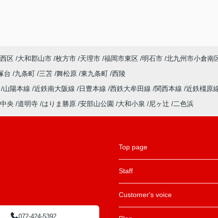
西区
大和郡山市
枚方市
天理市
福岡市東区
明石市
北九州市小倉南
塚台
九条町
三苫
舞松原
東九条町
西陵
ル
山陽本線
近鉄南大阪線
日豊本線
西鉄大牟田線
関西本線
近鉄橿原
中央
道明寺
はりま勝原
安部山公園
大和小泉
尼ヶ辻
二色浜
Top page
Staff
Customer's voice
072-424-5392