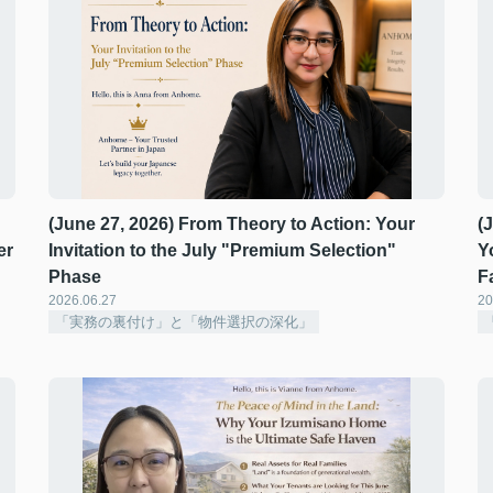
(June 27, 2026) From Theory to Action: Your
(
er
Invitation to the July "Premium Selection"
Y
Phase ️
F
2026.06.27
20
「実務の裏付け」と「物件選択の深化」