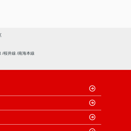
区
線
桜井線
南海本線