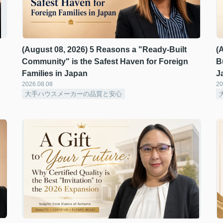
(August 08, 2026) 5 Reasons a "Ready-Built
(
Community" is the Safest Haven for Foreign
B
Families in Japan
J
2026.08.08
20
大手ハウスメーカーの品質と安心