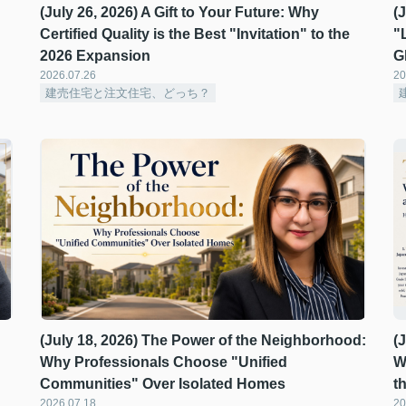
(July 26, 2026) A Gift to Your Future: Why
(
Certified Quality is the Best "Invitation" to the
"
2026 Expansion
G
2026.07.26
20
建売住宅と注文住宅、どっち？
(July 18, 2026) The Power of the Neighborhood:
(
Why Professionals Choose "Unified
W
Communities" Over Isolated Homes ️
t
2026.07.18
20