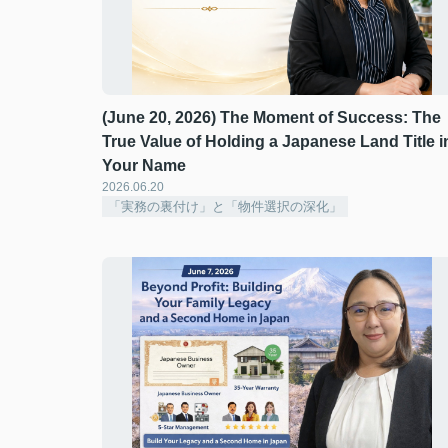
(June 20, 2026) The Moment of Success: The
True Value of Holding a Japanese Land Title i
Your Name
2026.06.20
「実務の裏付け」と「物件選択の深化」