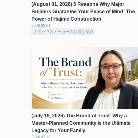
(August 01, 2026) 5 Reasons Why Major
Builders Guarantee Your Peace of Mind: The
Power of Hajime Construction
2026.08.01
大手ハウスメーカーの品質と安心
(July 19, 2026) The Brand of Trust: Why a
Master-Planned Community is the Ultimate
Legacy for Your Family
2026.07.19