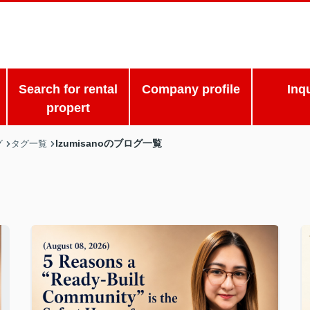
Search for rental
Company profile
Inq
propert
Izumisanoのブログ一覧
グ
タグ一覧