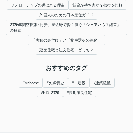
フォローアップの選ばれる理由
賃貸か持ち家か？損得を比較
外国人のための日本定住ガイド
2026年関空拡張×円安。泉佐野で賢く稼ぐ「シェアハウス経営」
の極意
「実務の裏付け」と「物件選択の深化」
建売住宅と注文住宅、どっち？
おすすめのタグ
#Anhome
#矢塚貴史
#一建設
#建築確認
#KIX 2026
#長期優良住宅