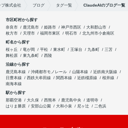
ップ株式会社
ブログ
タグ一覧
ClaudeAIのブログ一覧
市区町村から探す
奈良市
鹿児島市
姫路市
神戸市西区
大和郡山市
枚方市
天理市
福岡市東区
明石市
北九州市小倉南区
町名から探す
桜ヶ丘
竜が岡
平松
東水町
王塚台
九条町
三苫
舞松原
東九条町
西陵
沿線から探す
鹿児島本線
沖縄都市モノレール
山陽本線
近鉄南大阪線
日豊本線
西鉄大牟田線
関西本線
近鉄橿原線
桜井線
南海本線
駅から探す
那覇空港
大久保
西熊本
鹿児島中央
道明寺
はりま勝原
安部山公園
大和小泉
尼ヶ辻
二色浜