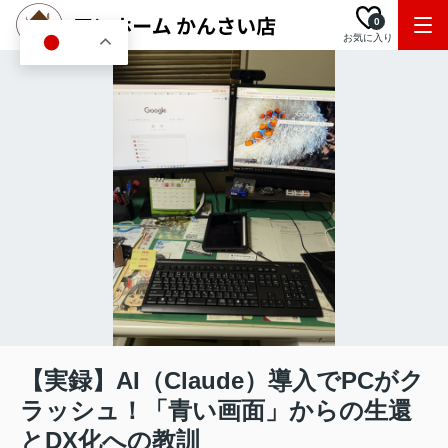
0
お気に入り
JA
【実録】AI（Claude）導入でPCがク
ラッシュ！「青い画面」からの生還
とDX化への教訓