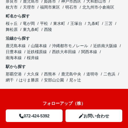
奈良市
鹿児島市
姫路市
神戸市西区
大和郡山市
枚方市
天理市
福岡市東区
明石市
北九州市小倉南区
町名から探す
桜ヶ丘
竜が岡
平松
東水町
王塚台
九条町
三苫
舞松原
東九条町
西陵
沿線から探す
鹿児島本線
山陽本線
沖縄都市モノレール
近鉄南大阪線
日豊本線
近鉄橿原線
西鉄大牟田線
関西本線
南海本線
桜井線
駅から探す
那覇空港
大久保
西熊本
鹿児島中央
道明寺
二色浜
網干
はりま勝原
安部山公園
尼ヶ辻
フォローアップ（株）
072-424-5392
お問い合わせ