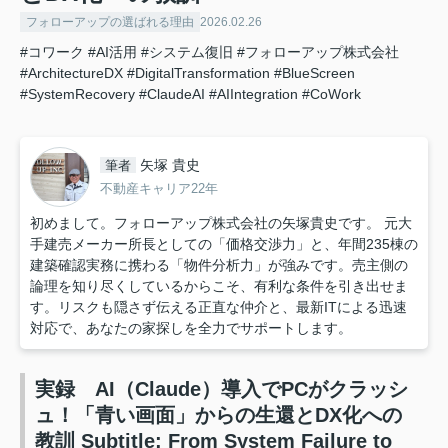
フォローアップの選ばれる理由
2026.02.26
#コワーク
#AI活用
#システム復旧
#フォローアップ株式会社
#ArchitectureDX
#DigitalTransformation
#BlueScreen
#SystemRecovery
#ClaudeAI
#AIIntegration
#CoWork
矢塚 貴史
筆者
不動産キャリア22年
初めまして。フォローアップ株式会社の矢塚貴史です。 元大
手建売メーカー所長としての「価格交渉力」と、年間235棟の
建築確認実務に携わる「物件分析力」が強みです。売主側の
論理を知り尽くしているからこそ、有利な条件を引き出せま
す。リスクも隠さず伝える正直な仲介と、最新ITによる迅速
対応で、あなたの家探しを全力でサポートします。
実録 AI（Claude）導入でPCがクラッシ
ュ！「青い画面」からの生還とDX化への
教訓 Subtitle: From System Failure to