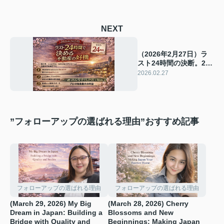
NEXT
（2026年2月27日）ラ
スト24時間の決断。235
棟の現場を見てきた私
2026.02.27
が、最後に背中を押す
理由
”フォローアップの選ばれる理由”おすすめ記事
フォローアップの選ばれる理由
フォローアップの選ばれる理由
(March 29, 2026) My Big
(March 28, 2026) Cherry
Dream in Japan: Building a
Blossoms and New
Bridge with Quality and
Beginnings: Making Japan