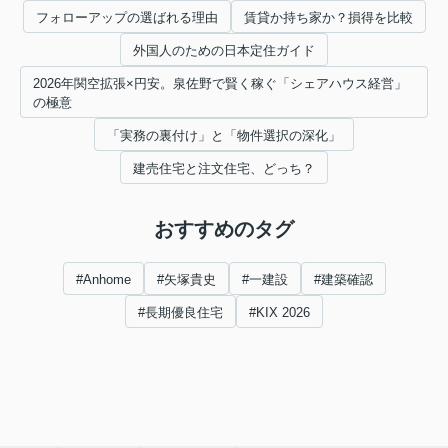
フォローアップの選ばれる理由
賃貸か持ち家か？損得を比較
外国人のための日本定住ガイド
2026年関空拡張×円安。泉佐野で賢く稼ぐ「シェアハウス経営」
の極意
「実務の裏付け」と「物件選択の深化」
建売住宅と注文住宅、どっち？
おすすめのタグ
#Anhome
#矢塚貴史
#一建設
#建築確認
#長期優良住宅
#KIX 2026