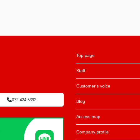
Top page
Staff
Customer's voice
072-424-5392
Blog
Access map
Company profile