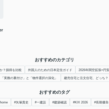
er
おすすめのカテゴリ
か？損得を比較
外国人のための日本定住ガイド
2026年関空拡張×
「実務の裏付け」と「物件選択の深化」
建売住宅と注文住宅、どっち？
おすすめのタグ
nhome
#矢塚貴史
#一建設
#建築確認
#KIX 2026
#長期優良