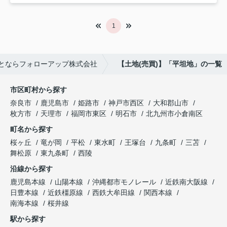
1
とならフォローアップ株式会社
【土地(売買)】「平坦地」の一覧
市区町村から探す
奈良市
鹿児島市
姫路市
神戸市西区
大和郡山市
枚方市
天理市
福岡市東区
明石市
北九州市小倉南区
町名から探す
桜ヶ丘
竜が岡
平松
東水町
王塚台
九条町
三苫
舞松原
東九条町
西陵
沿線から探す
鹿児島本線
山陽本線
沖縄都市モノレール
近鉄南大阪線
日豊本線
近鉄橿原線
西鉄大牟田線
関西本線
南海本線
桜井線
駅から探す