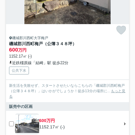
磯城郡川西町大字梅戸
磯城郡川西町梅戸（公簿３４８坪）
600
万円
1152.17㎡ (-)
近鉄橿原線「結崎」駅 徒歩22分
公共下水
新生活を失敗せず、スタートさせたいならこちらの「磯城郡川西町梅戸
（公簿３４８坪）」はいかがでしょうか！徒歩13分の場所に...
もっと見
る
販売中の区画
600万円
1152.17㎡ (-)