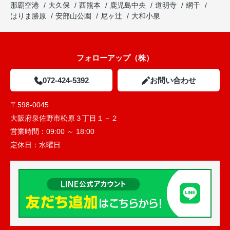
那覇空港
大久保
西熊本
鹿児島中央
道明寺
網干
はりま勝原
安部山公園
尼ヶ辻
大和小泉
フォローアップ（株）
072-424-5392
お問い合わせ
〒598-0045
大阪府泉佐野市松原３丁目１－２
営業時間：
09:00 ～ 18:00
定休日：
水曜日