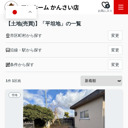
0
お気に入り
JA
【土地(売買)】「平坦地」の一覧
市区町村から探す
変更
沿線・駅から探す
変更
条件から探す
変更
1
件
1
区画
売地