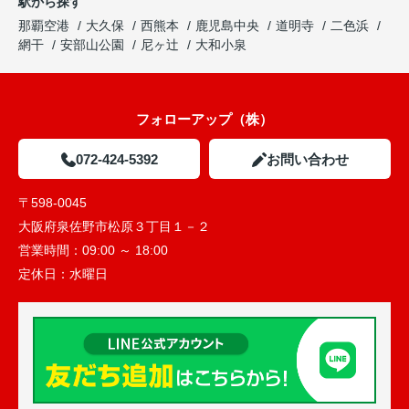
駅から探す
那覇空港
大久保
西熊本
鹿児島中央
道明寺
二色浜
網干
安部山公園
尼ヶ辻
大和小泉
フォローアップ（株）
072-424-5392
お問い合わせ
〒598-0045
大阪府泉佐野市松原３丁目１－２
営業時間：
09:00 ～ 18:00
定休日：
水曜日