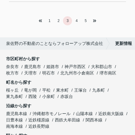
1
2
3
4
5
泉佐野の不動産のことならフォローアップ株式会社
更新情報
市区町村から探す
奈良市
鹿児島市
姫路市
神戸市西区
大和郡山市
枚方市
天理市
明石市
北九州市小倉南区
堺市南区
町名から探す
桜ヶ丘
竜が岡
平松
東水町
王塚台
九条町
東九条町
西陵
小泉町
赤坂台
沿線から探す
鹿児島本線
沖縄都市モノレール
山陽本線
近鉄南大阪線
日豊本線
近鉄橿原線
西鉄大牟田線
関西本線
南海本線
近鉄長野線