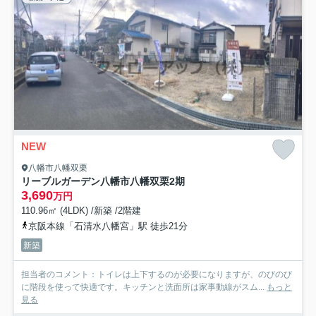
NEW
八幡市八幡双栗
リーブルガーデン八幡市八幡双栗2期
3,690
万円
110.96㎡ (4LDK) /新築 /2階建
京阪本線「石清水八幡宮」駅 徒歩21分
新築
担当者のコメント：トイレは上下するのが必要になりますが、のびのび
に階段を使って快適です。キッチンと洗面所は家事動線がスム...
もっと
見る