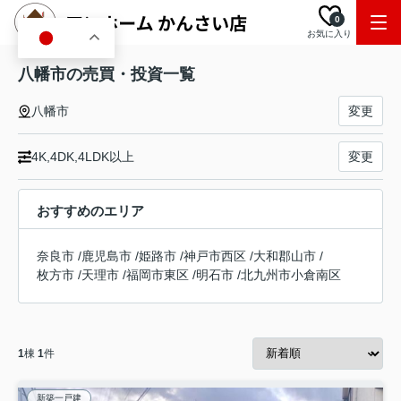
0
お気に入り
JA
八幡市の売買・投資一覧
八幡市
変更
4K,4DK,4LDK以上
変更
おすすめのエリア
奈良市
/
鹿児島市
/
姫路市
/
神戸市西区
/
大和郡山市
/
枚方市
/
天理市
/
福岡市東区
/
明石市
/
北九州市小倉南区
1
棟
1
件
新築一戸建