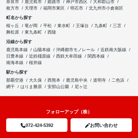
奈良市
鹿児島市
姫路市
神戸市西区
大和郡山市
枚方市
天理市
福岡市東区
明石市
北九州市小倉南区
町名から探す
桜ヶ丘
竜が岡
平松
東水町
王塚台
九条町
三苫
舞松原
東九条町
西陵
沿線から探す
鹿児島本線
山陽本線
沖縄都市モノレール
近鉄南大阪線
日豊本線
近鉄橿原線
西鉄大牟田線
関西本線
南海本線
桜井線
駅から探す
那覇空港
大久保
西熊本
鹿児島中央
道明寺
二色浜
網干
はりま勝原
安部山公園
尼ヶ辻
フォローアップ（株）
072-424-5392
お問い合わせ