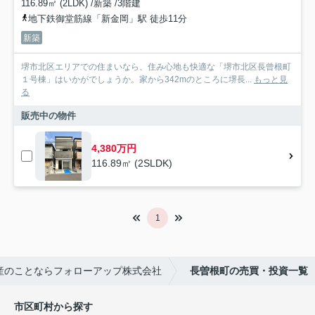
116.89㎡ (2LDK) /新築 /3階建
地下鉄御堂筋線「新金岡」駅 徒歩11分
新築
堺市北区エリアでの住まいなら、住み心地も快適な「堺市北区長曾根町
１号棟」はいかがでしょうか。家から342mのところに堺長...
もっと見
る
販売中の物件
4,380万円
116.89㎡ (2SLDK)
1
産のことならフォローアップ株式会社
長曽根町の売買・投資一覧
市区町村から探す