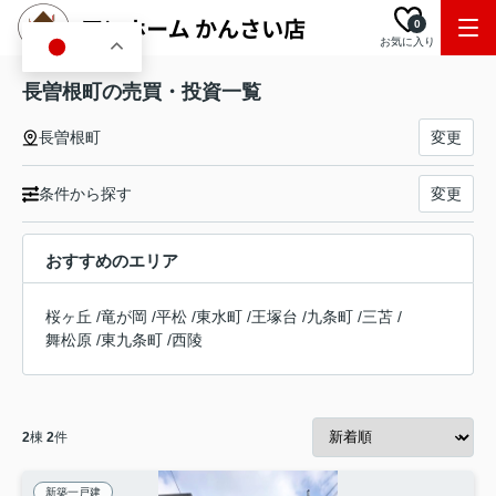
0
お気に入り
JA
長曽根町の売買・投資一覧
長曽根町
変更
条件から探す
変更
おすすめのエリア
桜ヶ丘
/
竜が岡
/
平松
/
東水町
/
王塚台
/
九条町
/
三苫
/
舞松原
/
東九条町
/
西陵
2
棟
2
件
新築一戸建