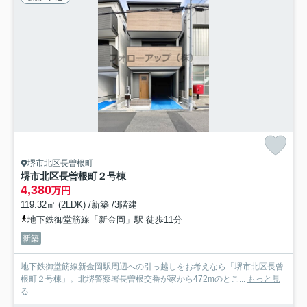
堺市北区長曽根町
堺市北区長曽根町２号棟
4,380
万円
119.32㎡ (2LDK) /新築 /3階建
地下鉄御堂筋線「新金岡」駅 徒歩11分
新築
地下鉄御堂筋線新金岡駅周辺への引っ越しをお考えなら「堺市北区長曾
根町２号棟」。北堺警察署長曽根交番が家から472mのとこ...
もっと見
る