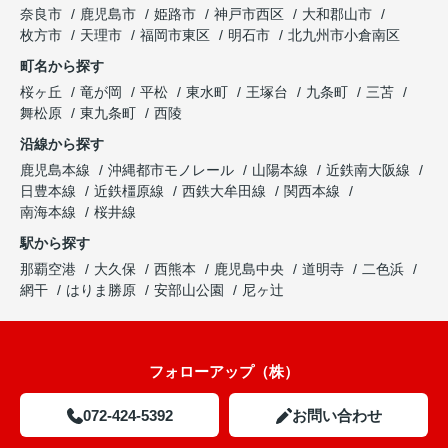
奈良市
鹿児島市
姫路市
神戸市西区
大和郡山市
枚方市
天理市
福岡市東区
明石市
北九州市小倉南区
町名から探す
桜ヶ丘
竜が岡
平松
東水町
王塚台
九条町
三苫
舞松原
東九条町
西陵
沿線から探す
鹿児島本線
沖縄都市モノレール
山陽本線
近鉄南大阪線
日豊本線
近鉄橿原線
西鉄大牟田線
関西本線
南海本線
桜井線
駅から探す
那覇空港
大久保
西熊本
鹿児島中央
道明寺
二色浜
網干
はりま勝原
安部山公園
尼ヶ辻
フォローアップ（株）
072-424-5392
お問い合わせ