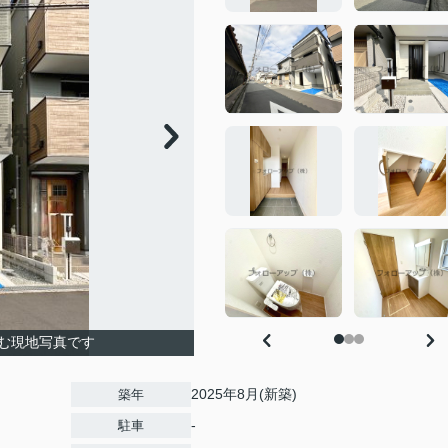
む現地写真です
2025年8月(新築)
築年
-
駐車