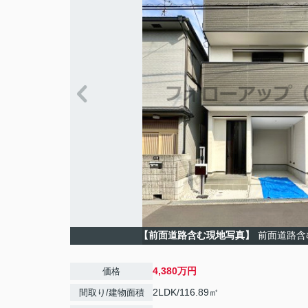
【前面道路含む現地写真】
前面道路含
4,380万円
価格
2LDK/116.89㎡
間取り/建物面積