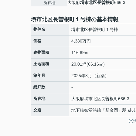
大阪府
堺市北区
長曽根町
666-3
所在地
堺市北区長曽根町１号棟の基本情報
物件名
堺市北区長曽根町１号棟
価格
4,380万円
建物面積
116.89㎡
土地面積
20.01坪(66.16㎡)
築年月
2025年8月（新築）
総戸数
-
所在地
大阪府
堺市北区
長曽根町
666-3
交通
地下鉄御堂筋線
「
新金岡
」駅 徒歩