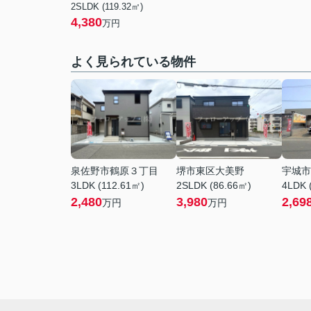
2SLDK (119.32㎡)
4,380
万円
よく見られている物件
泉佐野市鶴原３丁目
堺市東区大美野
宇城市
3LDK (112.61㎡)
2SLDK (86.66㎡)
4LDK 
2,480
3,980
2,69
万円
万円