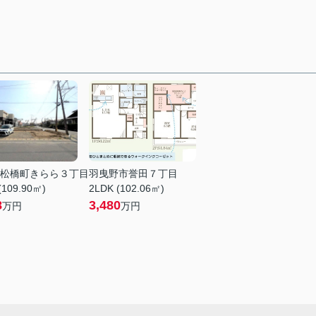
松橋町きらら３丁目
羽曳野市誉田７丁目
(109.90㎡)
2LDK (102.06㎡)
8
3,480
万円
万円