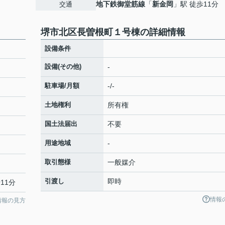
地下鉄御堂筋線
「
新金岡
」駅 徒歩11分
交通
堺市北区長曽根町１号棟の詳細情報
設備条件
設備(その他)
-
駐車場/月額
-/-
土地権利
所有権
国土法届出
不要
用途地域
-
取引態様
一般媒介
引渡し
即時
11分
情報
情報の見方