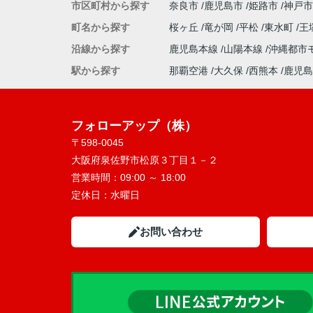
市区町村から探す
奈良市
鹿児島市
姫路市
神戸市
町名から探す
桜ヶ丘
竜が岡
平松
東水町
王
沿線から探す
鹿児島本線
山陽本線
沖縄都市
駅から探す
那覇空港
大久保
西熊本
鹿児島
フォローアップ（株）
〒598-0045
大阪府泉佐野市松原３丁目１－２
営業時間：
09:00 ～ 18:00
定休日：
水曜日
お問い合わせ