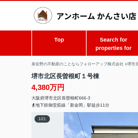
Top
Search for
properties for
泉佐野の不動産のことならフォローアップ株式会社
堺市北
堺市北区長曽根町１号棟
4,380万円
大阪府
堺市北区
長曽根町
666-3
地下鉄御堂筋線「新金岡」駅徒歩11分
1
/
21