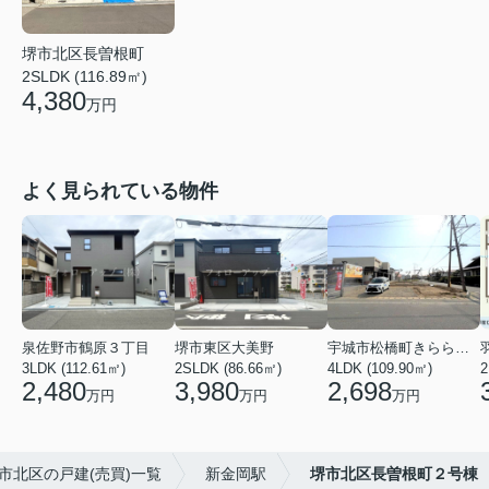
堺市北区長曽根町
2SLDK (116.89㎡)
4,380
万円
よく見られている物件
泉佐野市鶴原３丁目
堺市東区大美野
宇城市松橋町きらら３丁目
3LDK (112.61㎡)
2SLDK (86.66㎡)
4LDK (109.90㎡)
2
2,480
3,980
2,698
万円
万円
万円
市北区の戸建(売買)一覧
新金岡駅
堺市北区長曽根町２号棟