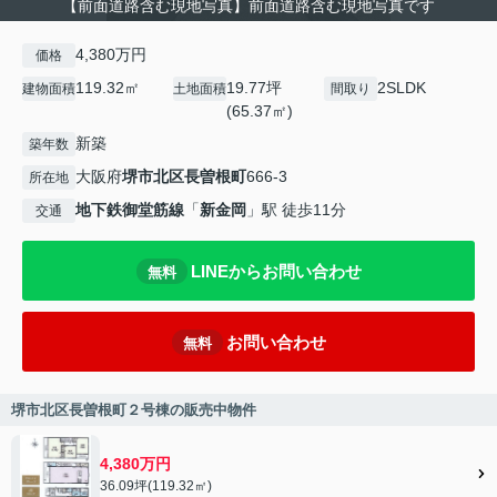
【前面道路含む現地写真】前面道路含む現地写真です
4,380万円
価格
119.32㎡
19.77坪
2SLDK
建物面積
土地面積
間取り
(65.37㎡)
新築
築年数
大阪府
堺市北区
長曽根町
666-3
所在地
地下鉄御堂筋線
「
新金岡
」駅 徒歩11分
交通
LINEからお問い合わせ
無料
お問い合わせ
無料
堺市北区長曽根町２号棟の販売中物件
4,380万円
36.09坪(119.32㎡)