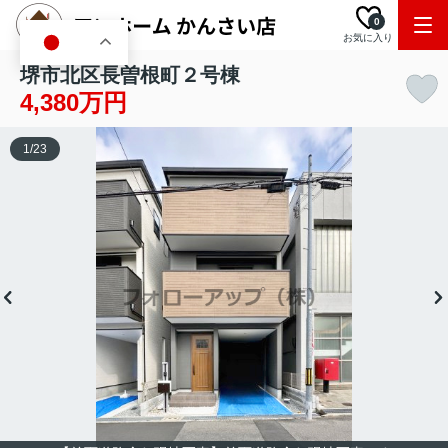
0
お気に入り
JA
堺市北区長曽根町２号棟
4,380万円
1
/
23