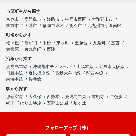
市区町村から探す
奈良市
鹿児島市
姫路市
神戸市西区
大和郡山市
枚方市
天理市
福岡市東区
明石市
北九州市小倉南区
町名から探す
桜ヶ丘
竜が岡
平松
東水町
王塚台
九条町
三苫
舞松原
東九条町
西陵
沿線から探す
鹿児島本線
沖縄都市モノレール
山陽本線
近鉄南大阪線
日豊本線
近鉄橿原線
西鉄大牟田線
関西本線
南海本線
桜井線
駅から探す
那覇空港
大久保
西熊本
鹿児島中央
道明寺
二色浜
網干
はりま勝原
安部山公園
尼ヶ辻
フォローアップ（株）