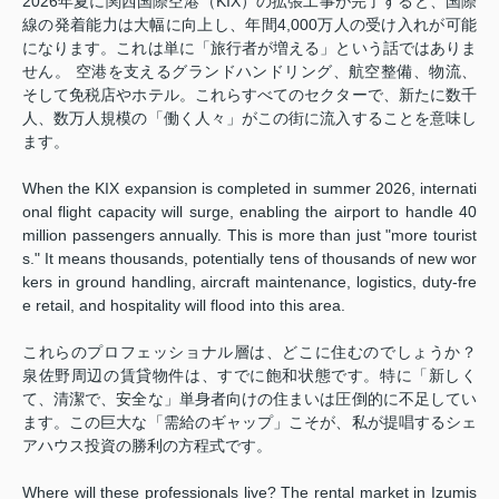
2026年夏に関西国際空港（KIX）の拡張工事が完了すると、国際
線の発着能力は大幅に向上し、年間4,000万人の受け入れが可能
になります。これは単に「旅行者が増える」という話ではありま
せん。 空港を支えるグランドハンドリング、航空整備、物流、
そして免税店やホテル。これらすべてのセクターで、新たに数千
人、数万人規模の「働く人々」がこの街に流入することを意味し
ます。
When the KIX expansion is completed in summer 2026, internati
onal flight capacity will surge, enabling the airport to handle 40
million passengers annually. This is more than just "more tourist
s." It means thousands, potentially tens of thousands of new wor
kers in ground handling, aircraft maintenance, logistics, duty-fre
e retail, and hospitality will flood into this area.
これらのプロフェッショナル層は、どこに住むのでしょうか？
泉佐野周辺の賃貸物件は、すでに飽和状態です。特に「新しく
て、清潔で、安全な」単身者向けの住まいは圧倒的に不足してい
ます。この巨大な「需給のギャップ」こそが、私が提唱するシェ
アハウス投資の勝利の方程式です。
Where will these professionals live? The rental market in Izumis