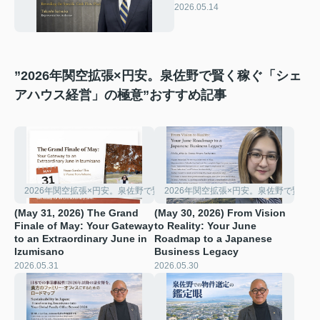
シェアハウスにするとなぜ収
2026.05.14
益が倍増するのか？具体的な
収支計画を公開
”2026年関空拡張×円安。泉佐野で賢く稼ぐ「シェ
アハウス経営」の極意”おすすめ記事
2026年関空拡張×円安。泉佐野で賢く稼ぐ「シェアハウス経営」の極意
2026年関空拡張×円安。泉佐野で賢く
(May 31, 2026) The Grand
(May 30, 2026) From Vision
Finale of May: Your Gateway
to Reality: Your June
to an Extraordinary June in
Roadmap to a Japanese
Izumisano
Business Legacy
2026.05.31
2026.05.30