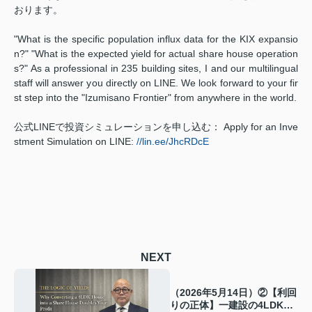
おります。
"What is the specific population influx data for the KIX expansio
n?" "What is the expected yield for actual share house operation
s?" As a professional in 235 building sites, I and our multilingual
staff will answer you directly on LINE. We look forward to your fir
st step into the "Izumisano Frontier" from anywhere in the world.
公式LINEで投資シミュレーションを申し込む： Apply for an Inve
stment Simulation on LINE:
//lin.ee/JhcRDcE
NEXT
（2026年5月14日）②【利回
りの正体】一建設の4LDKを