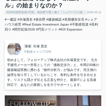
ル」の始まりなのか？
2026年関空拡張×円安。泉佐野で賢く稼ぐ「シェアハウス経営」の極意
2026.05.11
#一建設
#矢塚貴史
#泉佐野
#建築確認
#長期優良住宅
#シェア
ハウス経営
#Real Estate Investment Japan
#不動産投資
#高利
回り
#関空拡張2026
#円安メリット
#KIX Expansion
矢塚 貴史
筆者
不動産キャリア22年
初めまして。フォローアップ株式会社の矢塚貴史です。 元大
手建売メーカー所長としての「価格交渉力」と、年間235棟の
建築確認実務に携わる「物件分析力」が強みです。売主側の
論理を知り尽くしているからこそ、有利な条件を引き出せま
す。リスクも隠さず伝える正直な仲介と、最新ITによる迅速
対応で、あなたの家探しを全力でサポートします。