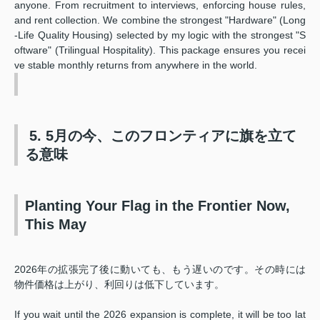
anyone. From recruitment to interviews, enforcing house rules,
and rent collection. We combine the strongest "Hardware" (Long
-Life Quality Housing) selected by my logic with the strongest "S
oftware" (Trilingual Hospitality). This package ensures you recei
ve stable monthly returns from anywhere in the world.
5. 5月の今、このフロンティアに旗を立て
る意味
Planting Your Flag in the Frontier Now,
This May
2026年の拡張完了後に動いても、もう遅いのです。その時には
物件価格は上がり、利回りは低下しています。
If you wait until the 2026 expansion is complete, it will be too lat