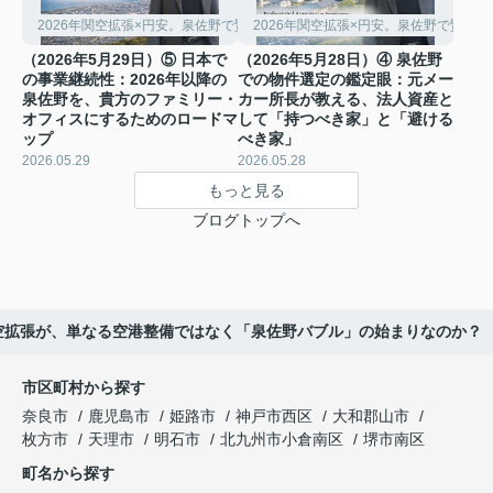
2026年関空拡張×円安。泉佐野で賢く稼ぐ「シェアハウス経営」の極意
2026年関空拡張×円安。泉佐野で賢く
（2026年5月29日）⑤ 日本で
（2026年5月28日）④ 泉佐野
の事業継続性：2026年以降の
での物件選定の鑑定眼：元メー
泉佐野を、貴方のファミリー・
カー所長が教える、法人資産と
オフィスにするためのロードマ
して「持つべき家」と「避ける
ップ
べき家」
2026.05.29
2026.05.28
もっと見る
ブログトップへ
の関空拡張が、単なる空港整備ではなく「泉佐野バブル」の始まりなのか？
市区町村から探す
奈良市
鹿児島市
姫路市
神戸市西区
大和郡山市
枚方市
天理市
明石市
北九州市小倉南区
堺市南区
町名から探す