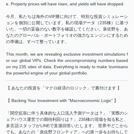
e. Property prices will have risen, and yields will have dropped.
今月、私たちは海外のVIP層に向けて、特別な投資シミュレーシ
ョンを個別に公開しています。私の現場データ（235棟）に基づ
いた、一切の妥協のない数字を確認してください。泉佐野を、あ
なたのグローバル・ポートフォリオの強力なエンジンにするため
の準備は、すべて整っています。
This month, we are revealing exclusive investment simulations f
or our global VIPs. Check the uncompromising numbers based
on my 235 sites of data. Everything is ready to make Izumisano
the powerful engine of your global portfolio.
【 あなたの投資を「マクロ経済のロジック」で裏付けます 】
【 Backing Your Investment with "Macroeconomic Logic" 】
「関空拡張に伴う具体的な人口流入予測データは？」「実際のシ
ェアハウス運営での期待利回りは？」 235棟の現場を知る私と、
多言語スタッフがLINEで直接回答いたします。 世界中どこから
でも、あなたの「泉佐野フロンティア」への第一歩をお待ちして