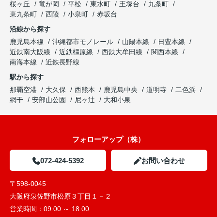
桜ヶ丘
竜が岡
平松
東水町
王塚台
九条町
東九条町
西陵
小泉町
赤坂台
沿線から探す
鹿児島本線
沖縄都市モノレール
山陽本線
日豊本線
近鉄南大阪線
近鉄橿原線
西鉄大牟田線
関西本線
南海本線
近鉄長野線
駅から探す
那覇空港
大久保
西熊本
鹿児島中央
道明寺
二色浜
網干
安部山公園
尼ヶ辻
大和小泉
フォローアップ（株）
072-424-5392
お問い合わせ
〒598-0045
大阪府泉佐野市松原３丁目１－２
営業時間：
09:00 ～ 18:00