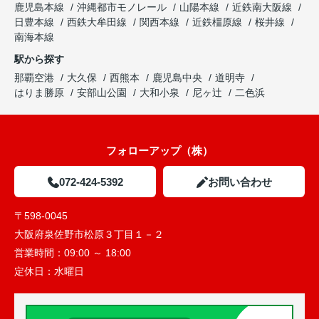
鹿児島本線
沖縄都市モノレール
山陽本線
近鉄南大阪線
日豊本線
西鉄大牟田線
関西本線
近鉄橿原線
桜井線
南海本線
駅から探す
那覇空港
大久保
西熊本
鹿児島中央
道明寺
はりま勝原
安部山公園
大和小泉
尼ヶ辻
二色浜
フォローアップ（株）
072-424-5392
お問い合わせ
〒598-0045
大阪府泉佐野市松原３丁目１－２
営業時間：
09:00 ～ 18:00
定休日：
水曜日