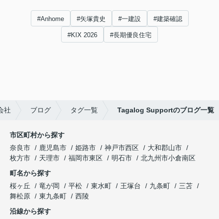
#Anhome
#矢塚貴史
#一建設
#建築確認
#KIX 2026
#長期優良住宅
会社
ブログ
タグ一覧
Tagalog Supportのブログ一覧
市区町村から探す
奈良市
鹿児島市
姫路市
神戸市西区
大和郡山市
枚方市
天理市
福岡市東区
明石市
北九州市小倉南区
町名から探す
桜ヶ丘
竜が岡
平松
東水町
王塚台
九条町
三苫
舞松原
東九条町
西陵
沿線から探す