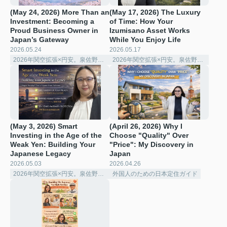
(May 24, 2026) More Than an
(May 17, 2026) The Luxury
Investment: Becoming a
of Time: How Your
Proud Business Owner in
Izumisano Asset Works
Japan’s Gateway ️
While You Enjoy Life
2026.05.24
2026.05.17
2026年関空拡張×円安。泉佐野で賢く稼ぐ「シェアハウス経営」の極意
2026年関空拡張×円安。泉佐野で賢く稼ぐ「シェアハウス経営」の極意
(May 3, 2026) Smart
(April 26, 2026) Why I
Investing in the Age of the
Choose "Quality" Over
Weak Yen: Building Your
"Price": My Discovery in
Japanese Legacy
Japan
2026.05.03
2026.04.26
2026年関空拡張×円安。泉佐野で賢く稼ぐ「シェアハウス経営」の極意
外国人のための日本定住ガイド