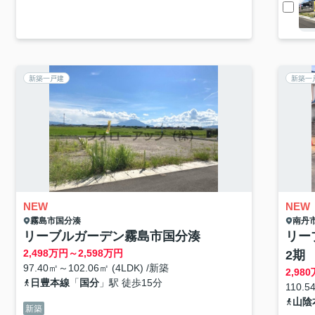
新築一戸建
新築一
NEW
NEW
霧島市
国分湊
南丹
リーブルガーデン霧島市国分湊
リー
2,498
万円～
2,598
万円
2期
97.40㎡～102.06㎡ (4LDK) /新築
2,980
日豊本線
「
国分
」駅 徒歩15分
110.5
山陰
新築