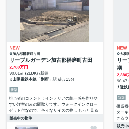
NEW
NEW
加古郡播磨町
古田
大和
リーブルガーデン加古郡播磨町古田
リー
2,780
万円
期
98.01㎡ (2LDK) /新築
2,880
山陽電鉄本線
「
別府
」駅 徒歩13分
96.47
近鉄
新築
新築
担当者のコメント：インテリアの統一感を作りや
すい洋室のみの間取りです。ウォークインクロー
担当者
ゼット付なので、色々なサイズの物...
もっと見る
ターキ
きるウ
販売中の物件
販売中