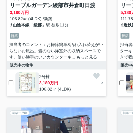
リーブルガーデン綾部市井倉町日渡
リー
3,180
万円
5,180
106.82㎡ (4LDK) /新築
111.7
山陰本線
「
綾部
」駅 徒歩11分
近鉄
新築
新築
担当者のコメント：お掃除簡単&汚れ入れ替えがい
担当者
らないお風呂。畳のない洋室外の収納スペースで
ターキ
す。使い勝手のいいカウンターキ...
もっと見る
きで収
販売中の物件
販売中
2号棟
3,180万円
106.82㎡ (4LDK)
新築一戸建
新築一