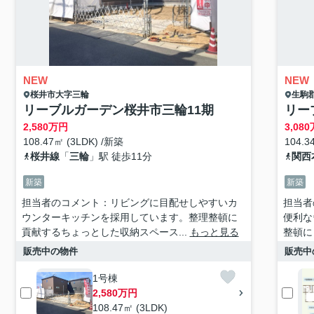
NEW
NEW
桜井市
大字三輪
生駒
リーブルガーデン桜井市三輪11期
リー
2,580
万円
3,080
108.47㎡ (3LDK) /新築
104.
桜井線
「
三輪
」駅 徒歩11分
関西
新築
新築
担当者のコメント：リビングに目配せしやすいカ
担当者
ウンターキッチンを採用しています。整理整頓に
便利な
貢献するちょっとした収納スペース...
もっと見る
整頓に
販売中の物件
販売中
1号棟
2,580万円
108.47㎡ (3LDK)