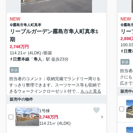
NEW
NEW
霧島市
隼人町真孝
霧島
リーブルガーデン霧島市隼人町真孝1
リー
2,898
期
100.0
2,748
万円
日豊
114.21㎡ (4LDK) /新築
日豊本線
「
隼人
」駅 徒歩23分
新築
新築
担当者
クにも
担当者のコメント：収納完備でランドリー周りを
広さで
すっきり整理できます。スーツケース等も収納で
きるウォークインクローゼット付で...
もっと見る
販売中
販売中の物件
1号棟
2,748万円
114.21㎡ (4LDK)