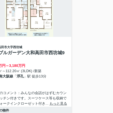
高田市
大字西坊城
ブルガーデン大和高田市西坊城9
万円～
3,180
万円
㎡～112.20㎡ (3LDK) /新築
南大阪線
「
浮孔
」駅 徒歩13分
のコメント：みんなの会話がはずむカウン
ッチン付きです。スーツケース等も収納で
ォークインクローゼット付き...
もっと見る
の物件