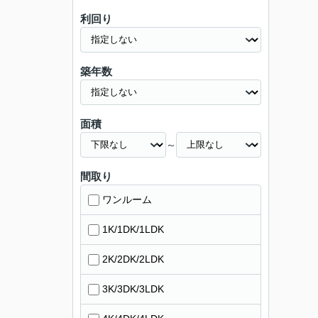
利回り
築年数
面積
～
間取り
ワンルーム
1K/1DK/1LDK
2K/2DK/2LDK
3K/3DK/3LDK