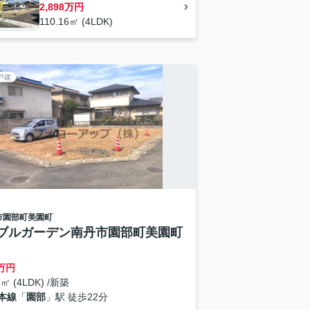
2,898万円
110.16㎡ (4LDK)
戸建
市
園部町美園町
ブルガーデン南丹市園部町美園町
万円
4㎡ (4LDK) /新築
本線
「
園部
」駅 徒歩22分