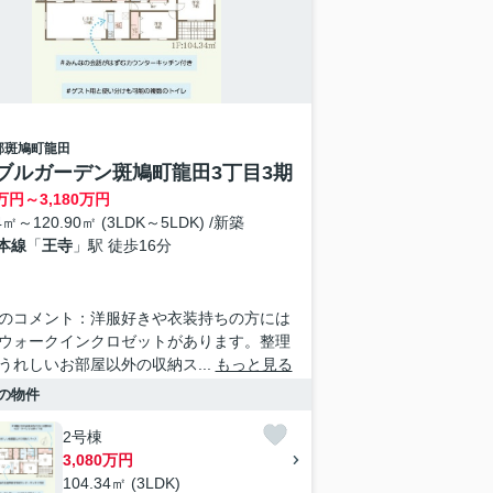
郡斑鳩町
龍田
ブルガーデン斑鳩町龍田3丁目3期
万円～
3,180
万円
34㎡～120.90㎡ (3LDK～5LDK) /新築
本線
「
王寺
」駅 徒歩16分
のコメント：洋服好きや衣装持ちの方には
ウォークインクロゼットがあります。整理
うれしいお部屋以外の収納ス...
もっと見る
の物件
2号棟
3,080万円
104.34㎡ (3LDK)