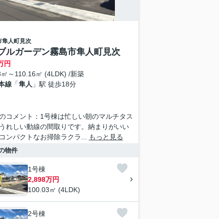
市
隼人町見次
ブルガーデン霧島市隼人町見次
万円
3㎡～110.16㎡ (4LDK) /新築
本線
「
隼人
」駅 徒歩18分
のコメント：1号棟は忙しい朝のマルチタス
うれしい動線の間取りです。納まりがいい
コンパクトなお掃除ラクラ...
もっと見る
の物件
1号棟
2,898万円
100.03㎡ (4LDK)
2号棟