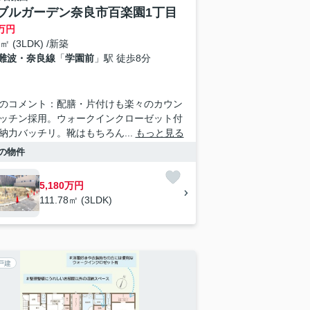
ブルガーデン奈良市百楽園1丁目
万円
8㎡ (3LDK) /新築
難波・奈良線
「
学園前
」駅 徒歩8分
のコメント：配膳・片付けも楽々のカウン
ッチン採用。ウォークインクローゼット付
納力バッチリ。靴はもちろん...
もっと見る
の物件
5,180万円
111.78㎡ (3LDK)
戸建