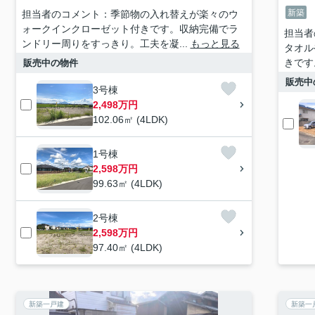
新築
担当者のコメント：季節物の入れ替えが楽々のウ
ォークインクローゼット付きです。収納完備でラ
担当者
ンドリー周りをすっきり。工夫を凝...
もっと見る
タオル
きです
販売中の物件
販売中
3号棟
2,498万円
102.06㎡ (4LDK)
1号棟
2,598万円
99.63㎡ (4LDK)
2号棟
2,598万円
97.40㎡ (4LDK)
新築一戸建
新築一