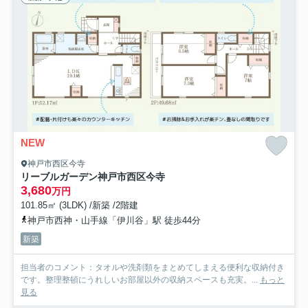
NEW
神戸市西区今寺
リーブルガーデン神戸市西区今寺
3,680
万円
101.85㎡ (3LDK) /新築 /2階建
神戸市西神・山手線「伊川谷」駅 徒歩44分
新築
担当者のコメント：タオルや洗剤類をまとめてしまえる便利な収納付き
です。整理整頓にうれしいお部屋以外の収納スペースも充実。...
もっと
見る