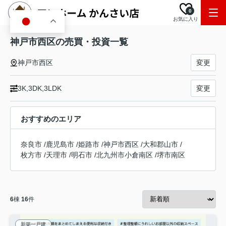
0
お気に入り
JA
神戸市西区の売買・投資一覧
神戸市西区
変更
3K,3DK,3LDK
変更
おすすめのエリア
奈良市
/
鹿児島市
/
姫路市
/
神戸市西区
/
大和郡山市
/
枚方市
/
天理市
/
明石市
/
北九州市小倉南区
/
堺市南区
6
棟
16
件
新築一戸建