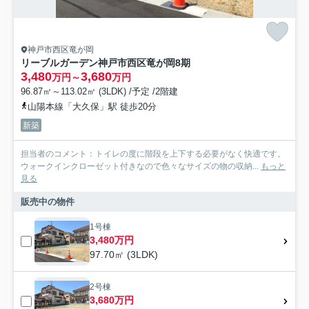
神戸市西区竜が岡
リーブルガーデン神戸市西区竜が岡8期
3,480
3,680
万円～
万円
96.87㎡～113.02㎡ (3LDK) /予定 /2階建
山陽本線「大久保」駅 徒歩20分
新築
担当者のコメント：トイレの度に階段を上下する必要がなく快適です。
ウォークインクローゼット付きなので色々なサイズの物の収納...
もっと
見る
販売中の物件
1号棟
3,480万円
97.70㎡ (3LDK)
2号棟
3,680万円