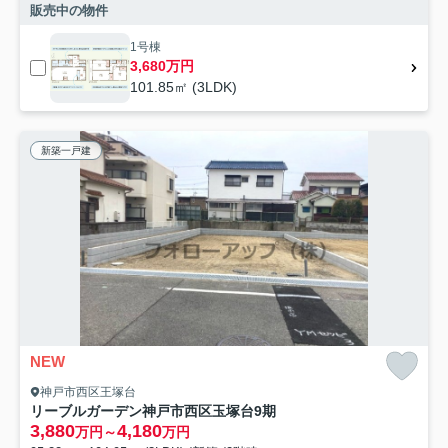
販売中の物件
1号棟
3,680万円
101.85㎡ (3LDK)
新築一戸建
NEW
神戸市西区王塚台
リーブルガーデン神戸市西区玉塚台9期
3,880
4,180
万円～
万円