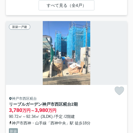
すべて見る（全4戸）
新築一戸建
神戸市西区糀台
リーブルガーデン神戸市西区糀台2期
3,780
3,980
万円～
万円
90.72㎡～92.34㎡ (3LDK) /予定 /2階建
神戸市西神・山手線「西神中央」駅 徒歩18分
新築