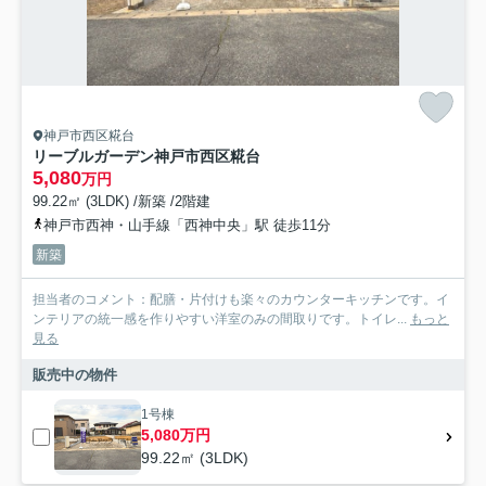
神戸市西区糀台
リーブルガーデン神戸市西区糀台
5,080
万円
99.22㎡ (3LDK) /新築 /2階建
神戸市西神・山手線「西神中央」駅 徒歩11分
新築
担当者のコメント：配膳・片付けも楽々のカウンターキッチンです。イ
ンテリアの統一感を作りやすい洋室のみの間取りです。トイレ...
もっと
見る
販売中の物件
1号棟
5,080万円
99.22㎡ (3LDK)