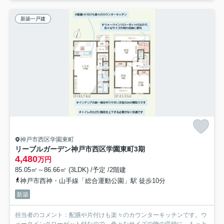
新築一戸建
神戸市西区学園東町
リーブルガーデン神戸市西区学園東町3期
4,480
万円
85.05㎡～86.66㎡ (3LDK) /予定 /2階建
神戸市西神・山手線「総合運動公園」駅 徒歩10分
新築
担当者のコメント：配膳や片付けも楽々のカウンターキッチンです。ウ