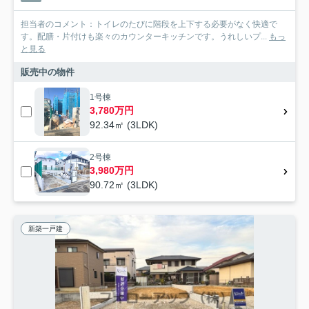
担当者のコメント：トイレのたびに階段を上下する必要がなく快適で
す。配膳・片付けも楽々のカウンターキッチンです。うれしいプ...
もっ
と見る
販売中の物件
1号棟
3,780万円
92.34㎡ (3LDK)
2号棟
3,980万円
90.72㎡ (3LDK)
新築一戸建