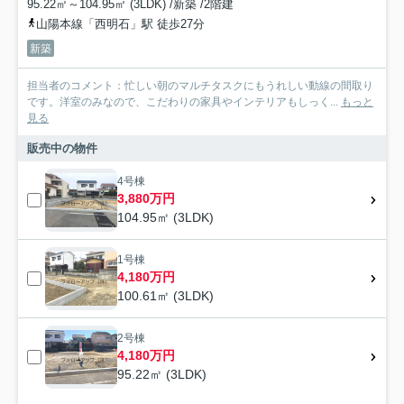
95.22㎡～104.95㎡ (3LDK) /新築 /2階建
山陽本線「西明石」駅 徒歩27分
新築
担当者のコメント：忙しい朝のマルチタスクにもうれしい動線の間取り
です。洋室のみなので、こだわりの家具やインテリアもしっく...
もっと
見る
販売中の物件
4号棟
3,880万円
104.95㎡ (3LDK)
1号棟
4,180万円
100.61㎡ (3LDK)
2号棟
4,180万円
95.22㎡ (3LDK)