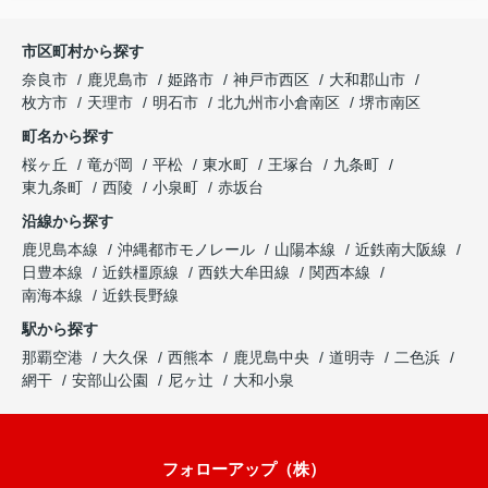
市区町村から探す
奈良市
鹿児島市
姫路市
神戸市西区
大和郡山市
枚方市
天理市
明石市
北九州市小倉南区
堺市南区
町名から探す
桜ヶ丘
竜が岡
平松
東水町
王塚台
九条町
東九条町
西陵
小泉町
赤坂台
沿線から探す
鹿児島本線
沖縄都市モノレール
山陽本線
近鉄南大阪線
日豊本線
近鉄橿原線
西鉄大牟田線
関西本線
南海本線
近鉄長野線
駅から探す
那覇空港
大久保
西熊本
鹿児島中央
道明寺
二色浜
網干
安部山公園
尼ヶ辻
大和小泉
フォローアップ（株）