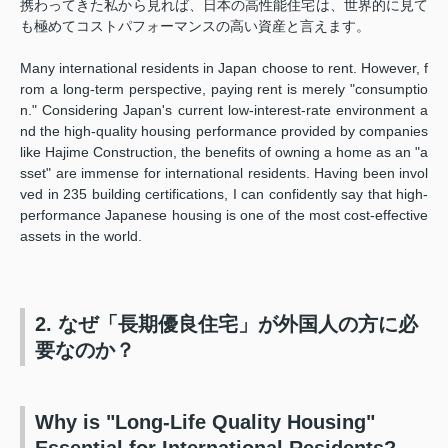
携わってきた私から見れば、日本の高性能住宅は、世界的に見て
も極めてコストパフォーマンスの高い資産と言えます。
Many international residents in Japan choose to rent. However, f
rom a long-term perspective, paying rent is merely "consumptio
n." Considering Japan's current low-interest-rate environment a
nd the high-quality housing performance provided by companies
like Hajime Construction, the benefits of owning a home as an "a
sset" are immense for international residents. Having been invol
ved in 235 building certifications, I can confidently say that high-
performance Japanese housing is one of the most cost-effective
assets in the world.
2. なぜ「長期優良住宅」が外国人の方に必
要なのか？
Why is "Long-Life Quality Housing"
Essential for International Residents?