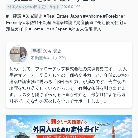
外国人のための日本定住ガイド
2026.04.02
#一建設
#矢塚貴史
#Real Estate Japan
#Anhome
#Foreigner
Friendly
#泉佐野不動産
#建築確認
#資産価値
#長期優良住宅
#
定住ガイド
#Home Loan Japan
#外国人住宅購入
矢塚 貴史
筆者
不動産キャリア22年
初めまして。フォローアップ株式会社の矢塚貴史です。 元大
手建売メーカー所長としての「価格交渉力」と、年間235棟の
建築確認実務に携わる「物件分析力」が強みです。売主側の
論理を知り尽くしているからこそ、有利な条件を引き出せま
す。リスクも隠さず伝える正直な仲介と、最新ITによる迅速
対応で、あなたの家探しを全力でサポートします。