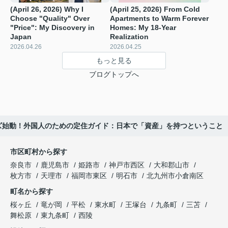
(April 26, 2026) Why I
(April 25, 2026) From Cold
Choose "Quality" Over
Apartments to Warm Forever
"Price": My Discovery in
Homes: My 18-Year
Japan
Realization
2026.04.26
2026.04.25
もっと見る
ブログトップへ
リーズ始動！外国人のための定住ガイド：日本で「資産」を持つということ
市区町村から探す
奈良市
鹿児島市
姫路市
神戸市西区
大和郡山市
枚方市
天理市
福岡市東区
明石市
北九州市小倉南区
町名から探す
桜ヶ丘
竜が岡
平松
東水町
王塚台
九条町
三苫
舞松原
東九条町
西陵