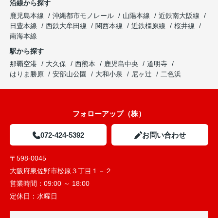
沿線から探す
鹿児島本線
沖縄都市モノレール
山陽本線
近鉄南大阪線
日豊本線
西鉄大牟田線
関西本線
近鉄橿原線
桜井線
南海本線
駅から探す
那覇空港
大久保
西熊本
鹿児島中央
道明寺
はりま勝原
安部山公園
大和小泉
尼ヶ辻
二色浜
フォローアップ（株）
072-424-5392
お問い合わせ
〒598-0045
大阪府泉佐野市松原３丁目１－２
営業時間：
09:00 ～ 18:00
定休日：
水曜日