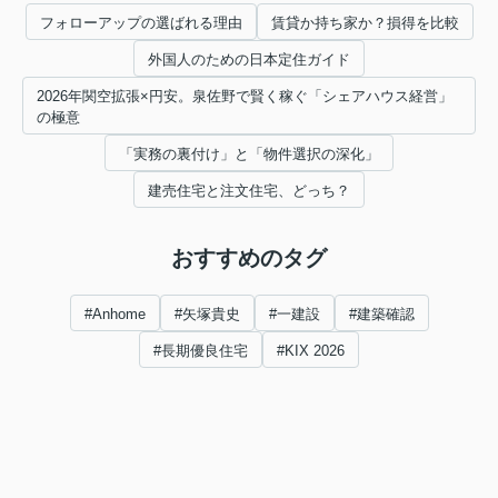
フォローアップの選ばれる理由
賃貸か持ち家か？損得を比較
外国人のための日本定住ガイド
2026年関空拡張×円安。泉佐野で賢く稼ぐ「シェアハウス経営」
の極意
「実務の裏付け」と「物件選択の深化」
建売住宅と注文住宅、どっち？
おすすめのタグ
#Anhome
#矢塚貴史
#一建設
#建築確認
#長期優良住宅
#KIX 2026