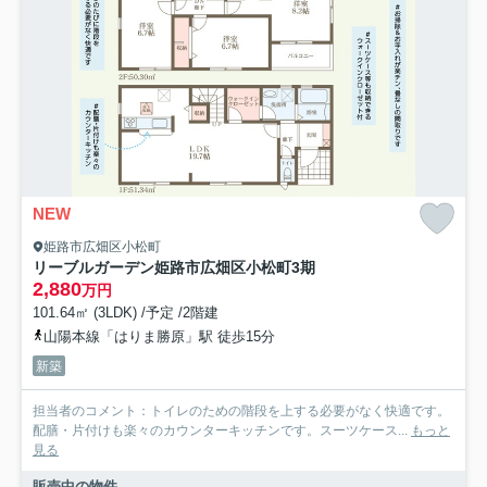
NEW
姫路市広畑区小松町
リーブルガーデン姫路市広畑区小松町3期
2,880
万円
101.64㎡ (3LDK) /予定 /2階建
山陽本線「はりま勝原」駅 徒歩15分
新築
担当者のコメント：トイレのための階段を上する必要がなく快適です。
配膳・片付けも楽々のカウンターキッチンです。スーツケース...
もっと
見る
販売中の物件