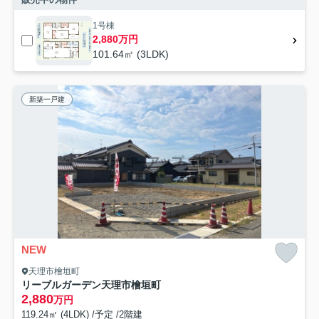
1号棟
2,880万円
101.64㎡ (3LDK)
新築一戸建
NEW
天理市檜垣町
リーブルガーデン天理市檜垣町
2,880
万円
119.24㎡ (4LDK) /予定 /2階建