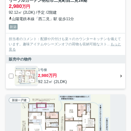
リーブルガーデン明石市二見町西二見16期
2,980
万円
92.12㎡ (2LDK) /予定 /2階建
山陽電鉄本線「西二見」駅 徒歩11分
新築
担当者のコメント：配膳や片付けも楽々のカウンターキッチンを備えて
います。趣味アイテムやシーズンオフの荷物も収納可能なスト...
もっと
見る
販売中の物件
1号棟
2,980万円
92.12㎡ (2LDK)
新築一戸建