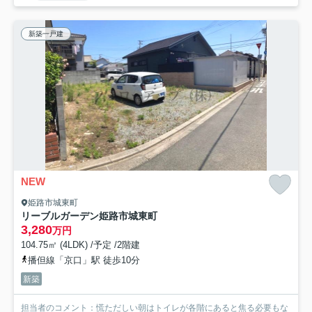
新築一戸建
NEW
姫路市城東町
リーブルガーデン姫路市城東町
3,280
万円
104.75㎡ (4LDK) /予定 /2階建
播但線「京口」駅 徒歩10分
新築
担当者のコメント：慌ただしい朝はトイレが各階にあると焦る必要もな