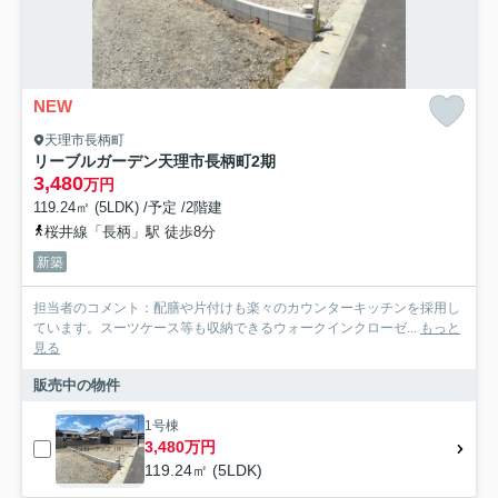
NEW
天理市長柄町
リーブルガーデン天理市長柄町2期
3,480
万円
119.24㎡ (5LDK) /予定 /2階建
桜井線「長柄」駅 徒歩8分
新築
担当者のコメント：配膳や片付けも楽々のカウンターキッチンを採用し
ています。スーツケース等も収納できるウォークインクローゼ...
もっと
見る
販売中の物件
1号棟
3,480万円
119.24㎡ (5LDK)