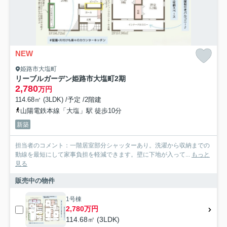
NEW
姫路市大塩町
リーブルガーデン姫路市大塩町2期
2,780
万円
114.68㎡ (3LDK) /予定 /2階建
山陽電鉄本線「大塩」駅 徒歩10分
新築
担当者のコメント：一階居室部分シャッターあり。洗濯から収納までの
動線を最短にして家事負担を軽減できます。壁に下地が入って...
もっと
見る
販売中の物件
1号棟
2,780万円
114.68㎡ (3LDK)