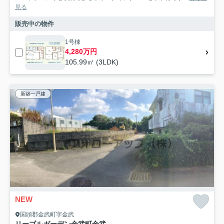
見る
販売中の物件
1号棟
4,280万円
105.99㎡ (3LDK)
新築一戸建
NEW
国頭郡金武町字金武