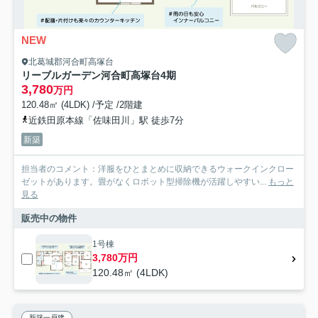
NEW
北葛城郡河合町高塚台
リーブルガーデン河合町高塚台4期
3,780
万円
120.48㎡ (4LDK) /予定 /2階建
近鉄田原本線「佐味田川」駅 徒歩7分
新築
担当者のコメント：洋服をひとまとめに収納できるウォークインクロー
ゼットがあります。畳がなくロボット型掃除機が活躍しやすい...
もっと
見る
販売中の物件
1号棟
3,780万円
120.48㎡ (4LDK)
新築一戸建