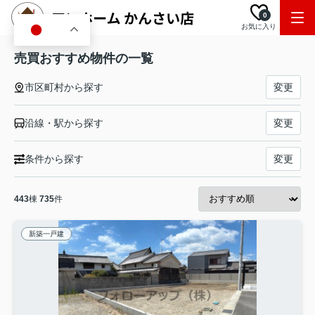
0
お気に入り
JA
売買おすすめ物件の一覧
市区町村から探す
変更
沿線・駅から探す
変更
条件から探す
変更
443
棟
735
件
新築一戸建