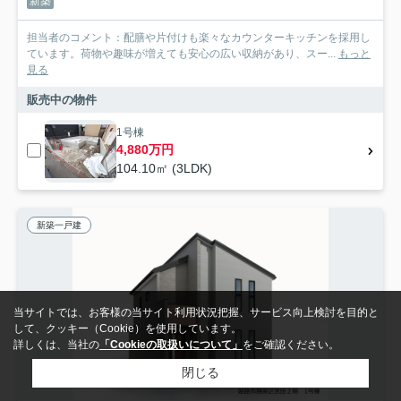
新築
担当者のコメント：配膳や片付けも楽々なカウンターキッチンを採用し
ています。荷物や趣味が増えても安心の広い収納があり、スー...
もっと
見る
販売中の物件
1号棟
4,880万円
104.10㎡ (3LDK)
新築一戸建
当サイトでは、お客様の当サイト利用状況把握、サービス向上検討を目的と
して、クッキー（Cookie）を使用しています。
詳しくは、当社の
「Cookieの取扱いについて」
をご確認ください。
閉じる