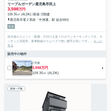
リーブルガーデン鹿児島市田上
3,598
万円
109.35㎡ (4LDK) /新築 /2階建
鹿児島市電２系統「中洲通」駅 徒歩68分
新築
担当者のコメント：配膳・片付けも楽々のカウンターキッチンです。キ
ッチンと洗面所、家事動線がスムーズで使い勝手が良いです。...
もっと
見る
販売中の物件
1号棟
3,598万円
109.35㎡ (4LDK)
新築一戸建