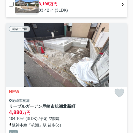
3,198万円
83.42㎡ (3LDK)
新築一戸建
NEW
尼崎市杭瀬
リーブルガーデン尼崎市杭瀬北新町
4,880
万円
104.10㎡ (3LDK) /予定 /2階建
阪神本線「杭瀬」駅 徒歩6分