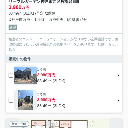
リーブルガーデン神戸市西区狩場台6期
3,980
万円
88.49㎡ (3LDK) /予定 /2階建
神戸市西神・山手線「西神中央」駅 徒歩24分
新築
担当者のコメント：コミュニケーションが取りやすい空間設計です。整
理整頓にうれしいお部屋以外の収納スペースがあります。配膳...
もっと
見る
販売中の物件
1号棟
3,980万円
88.49㎡ (3LDK)
2号棟
3,980万円
88.49㎡ (3LDK)
新築一戸建