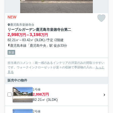
NEW
鹿児島市皇徳寺台
リーブルガーデン鹿児島市皇徳寺台第二
2,998
3,198
万円～
万円
82.21㎡～83.42㎡ (3LDK) /予定 /2階建
鹿児島本線「鹿児島中央」駅 徒歩33分
新築
担当者のコメント：統一感のあるインテリアの洋室のみの間取りやすい
です。ウォークインクローゼットが楽々の収納で季節物の入れ...
もっと
見る
販売中の物件
1号棟
2,998万円
82.21㎡ (3LDK)
2号棟