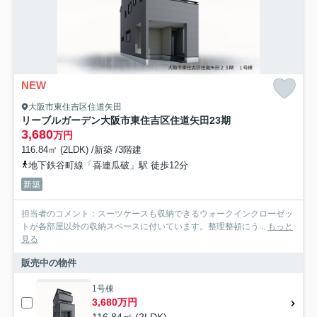
NEW
大阪市東住吉区住道矢田
リーブルガーデン大阪市東住吉区住道矢田23期
3,680
万円
116.84㎡ (2LDK) /新築 /3階建
地下鉄谷町線「喜連瓜破」駅 徒歩12分
新築
担当者のコメント：スーツケースも収納できるウォークインクローゼッ
トが各部屋以外の収納スペースに付いています。整理整頓にう...
もっと
見る
販売中の物件
1号棟
3,680万円
116.84㎡ (2LDK)