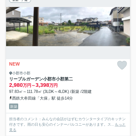
NEW
小郡市小郡
リーブルガーデン小郡市小郡第二
2,980
3,398
万円～
万円
97.83㎡～111.78㎡ (3LDK～4LDK) /新築 /2階建
西鉄大牟田線「大保」駅 徒歩14分
新築
担当者のコメント：みんなの会話がはずむカウンタータイプのキッチン
付きです。雨の日も安心のインナーバルコニーがあります。ス...
もっと
見る