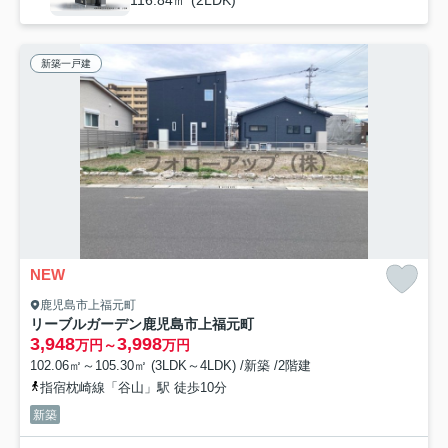
新築一戸建
NEW
鹿児島市上福元町
リーブルガーデン鹿児島市上福元町
3,948
3,998
万円～
万円
102.06㎡～105.30㎡ (3LDK～4LDK) /新築 /2階建
指宿枕崎線「谷山」駅 徒歩10分
新築