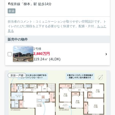
桜井線「柳本」駅 徒歩14分
新築
担当者のコメント：コミュニケーションが取りやすい空間設計です。ト
イレのたびに階段を上下する必要がなく快適です。配膳・片付...
もっと
見る
販売中の物件
1号棟
2,880万円
119.24㎡ (4LDK)
新築一戸建