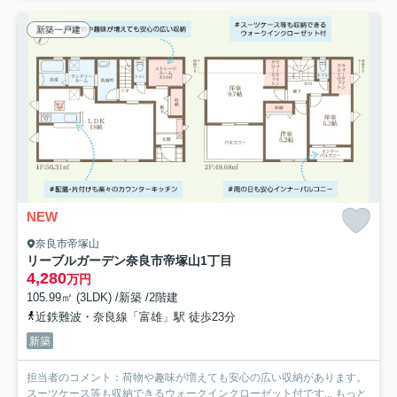
新築一戸建
NEW
奈良市帝塚山
リーブルガーデン奈良市帝塚山1丁目
4,280
万円
105.99㎡ (3LDK) /新築 /2階建
近鉄難波・奈良線「富雄」駅 徒歩23分
新築
担当者のコメント：荷物や趣味が増えても安心の広い収納があります。
スーツケース等も収納できるウォークインクローゼット付です...
もっと