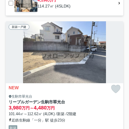
4,198万円
114.27㎡ (4SLDK)
新築一戸建
NEW
生駒市翠光台
リーブルガーデン生駒市翠光台
3,980
4,480
万円～
万円
101.44㎡～112.62㎡ (4LDK) /新築 /2階建
近鉄生駒線「一分」駅 徒歩23分
新築