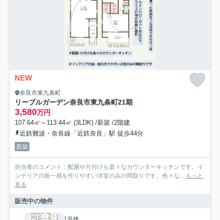
NEW
奈良市東九条町
リーブルガーデン奈良市東九条町21期
3,580
万円
107.64㎡～113.44㎡ (3LDK) /新築 /2階建
近鉄難波・奈良線「近鉄奈良」駅 徒歩44分
新築
担当者のコメント：配膳や片付けも楽々なカウンターキッチンです。イ
ンテリアの統一感を作りやすい洋室のみの間取りです。色々な...
もっと
見る
販売中の物件
1号棟