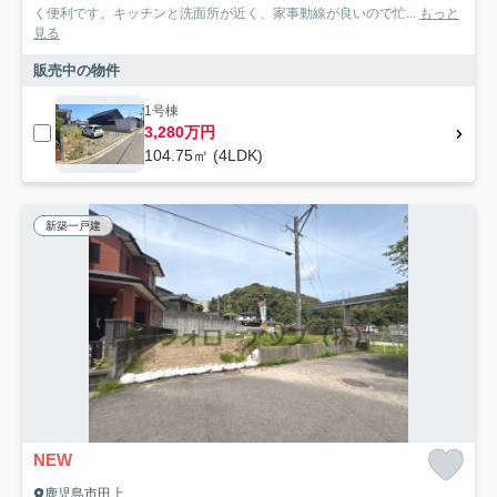
く便利です。キッチンと洗面所が近く、家事動線が良いので忙...
もっと
見る
販売中の物件
1号棟
3,280万円
104.75㎡ (4LDK)
新築一戸建
NEW
鹿児島市田上