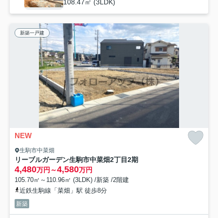
108.47㎡ (3LDK)
新築一戸建
NEW
生駒市中菜畑
リーブルガーデン生駒市中菜畑2丁目2期
4,480
4,580
万円～
万円
105.70㎡～110.96㎡ (3LDK) /新築 /2階建
近鉄生駒線「菜畑」駅 徒歩8分
新築