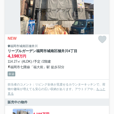
NEW
福岡市城南区樋井川
リーブルガーデン福岡市城南区樋井川4丁目
4,198
万円
114.27㎡ (4LDK) /予定 /2階建
福岡市七隈線「福大前」駅 徒歩32分
新築
担当者のコメント：リビング全体が見渡せるカウンターキッチンで、荷
物や趣味が増えても安心の広い収納があります。アウトドアや...
もっと
見る
販売中の物件