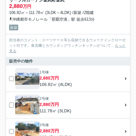
リーブルガーデン金武町金武
2,880
万円
106.82㎡～111.78㎡ (3LDK～4LDK) /新築 /2階建
沖縄都市モノレール「那覇空港」駅 徒歩613分
新築
担当者のコメント：スーツケース等も収納できるウォークインクローゼ
ット付です。食洗機とカウンタッグウッチンキッチンがついて...
もっと
見る
販売中の物件
1号棟
2,880万円
106.82㎡ (4LDK)
2号棟
2,880万円
111.78㎡ (3LDK)
3号棟
2,880万円