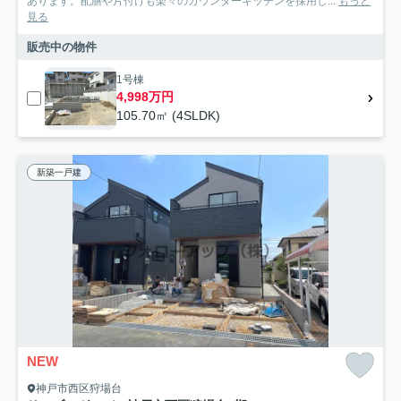
あります。配膳や片付けも楽々のカウンターキッチンを採用し...
もっと
見る
販売中の物件
1号棟
4,998万円
105.70㎡ (4SLDK)
新築一戸建
NEW
神戸市西区狩場台