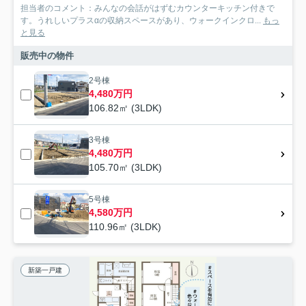
担当者のコメント：みんなの会話がはずむカウンターキッチン付きで
す。うれしいプラスαの収納スペースがあり、ウォークインクロ...
もっ
と見る
販売中の物件
2号棟
4,480万円
106.82㎡ (3LDK)
3号棟
4,480万円
105.70㎡ (3LDK)
5号棟
4,580万円
110.96㎡ (3LDK)
新築一戸建